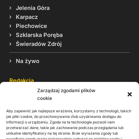
Jelenia Góra
Karpacz
Piechowice
Szklarska Poręba
Świeradów Zdrój
Na żywo
Redakcja
Zarządzaj zgodami plików
Reklama
cookie
Cookie
Aby zapewnić jak najlepsze wrażenia, korzystamy z technologii, takich
Rodo
jak pliki cookie, do przechowywania i/lub uzyskiwania dostępu do
informacji o urządzeniu. Zgoda na te technologie pozwoli nam
Kontakt
przetwarzać dane, takie jak zachowanie podczas przeglądania lub
unikalne identyfikatory na tej stronie. Brak wyrażenia zgody lub
wycofanie zgody może niekorzystnie wpłynąć na niektóre cechy i