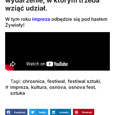
wydarzenie, w którym trzeba
wziąć udział.
W tym roku
impreza
odbędzie się pod hasłem
Żywioły!
Tagi:
chrosnica
,
festiwal
,
festiwal sztuki
,
impreza
,
kultura
,
osnova
,
osnova fest
,
sztuka
Facebook
Twitter
LinkedIn
Pinterest