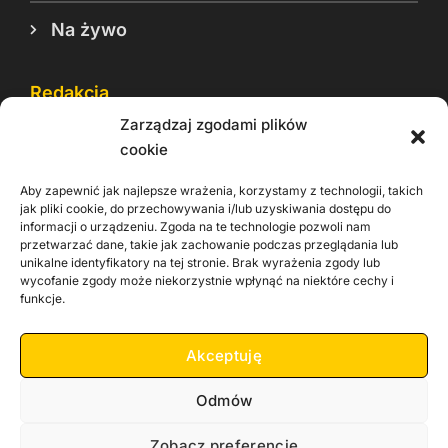
Na żywo
Redakcja
Zarządzaj zgodami plików
Reklama
cookie
Cookie
Aby zapewnić jak najlepsze wrażenia, korzystamy z technologii, takich
Rodo
jak pliki cookie, do przechowywania i/lub uzyskiwania dostępu do
informacji o urządzeniu. Zgoda na te technologie pozwoli nam
Kontakt
przetwarzać dane, takie jak zachowanie podczas przeglądania lub
unikalne identyfikatory na tej stronie. Brak wyrażenia zgody lub
wycofanie zgody może niekorzystnie wpłynąć na niektóre cechy i
Informacje dla
Materiały do
praca
funkcje.
Operatorów sieci
pobrania
Akceptuję
Odmów
Zobacz preferencje