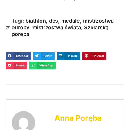
Tagi:
biathlon
,
dcs
,
medale
,
mistrzostwa
europy
,
mistrzostwa świata
,
Szklarską
poreba
Facebook
Twitter
LinkedIn
Pinterest
Pocket
WhatsApp
Anna Poręba