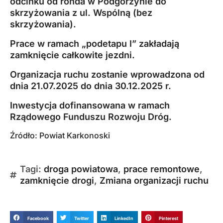
odcinku od ronda w Podgórzynie do
skrzyżowania z ul. Wspólną (bez
skrzyżowania).
Prace w ramach „podetapu I” zakładają
zamknięcie całkowite jezdni.
Organizacja ruchu zostanie wprowadzona od
dnia 21.07.2025 do dnia 30.12.2025 r.
Inwestycja dofinansowana w ramach
Rządowego Funduszu Rozwoju Dróg.
Źródło:
Powiat Karkonoski
Tagi:
droga powiatowa
,
prace remontowe
,
zamknięcie drogi
,
Zmiana organizacji ruchu
Facebook
Twitter
LinkedIn
Pinterest