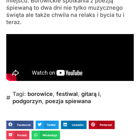
miejscu. Borowickie spotkania z poezją
śpiewaną to dwa dni nie tylko muzycznego
święta ale także chwila na relaks i bycia tu i
teraz.
Tagi:
borowice
,
festiwal
,
gitarą i
,
podgorzyn
,
poezja spiewana
Facebook
Twitter
LinkedIn
Pinterest
Pocket
WhatsApp