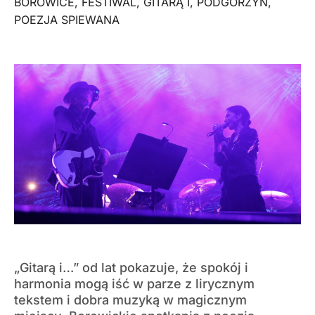
BOROWICE
,
FESTIWAL
,
GITARĄ I
,
PODGORZYN
,
POEZJA SPIEWANA
„Gitarą i…” od lat pokazuje, że spokój i
harmonia mogą iść w parze z lirycznym
tekstem i dobra muzyką w magicznym