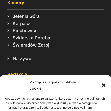
Kamery
Jelenia Góra
Karpacz
Piechowice
Szklarska Poręba
Świeradów Zdrój
Na żywo
Redakcja
Zarządzaj zgodami plików
Reklama
cookie
Cookie
Aby zapewnić jak najlepsze wrażenia, korzystamy z technologii, takich
Rodo
jak pliki cookie, do przechowywania i/lub uzyskiwania dostępu do
informacji o urządzeniu. Zgoda na te technologie pozwoli nam
Kontakt