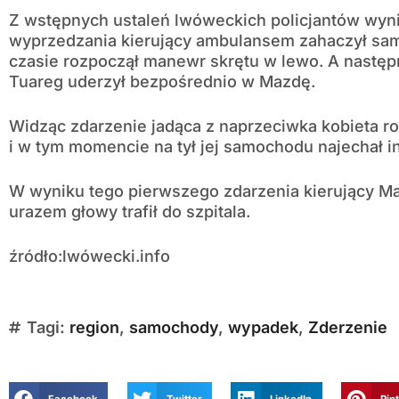
Z wstępnych ustaleń lwóweckich policjantów wyn
wyprzedzania kierujący ambulansem zahaczył sam
czasie rozpoczął manewr skrętu w lewo. A następ
Tuareg uderzył bezpośrednio w Mazdę.
Widząc zdarzenie jadąca z naprzeciwka kobieta 
i w tym momencie na tył jej samochodu najechał i
W wyniku tego pierwszego zdarzenia kierujący Ma
urazem głowy trafił do szpitala.
źródło:lwówecki.info
Tagi:
region
,
samochody
,
wypadek
,
Zderzenie