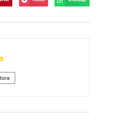
terest
Pocket
WhatsApp
a
tora