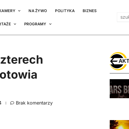
KAMERY
NA ŻYWO
POLITYKA
BIZNES
RTAŻE
PROGRAMY
zterech
AKT
gotowia
4
Brak komentarzy