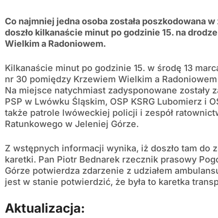
Co najmniej jedna osoba została poszkodowana w
doszło kilkanaście minut po godzinie 15. na drod
Wielkim a Radoniowem.
Kilkanaście minut po godzinie 15. w środę 13 mar
nr 30 pomiędzy Krzewiem Wielkim a Radoniowem 
Na miejsce natychmiast zadysponowane zostały za
PSP w Lwówku Śląskim, OSP KSRG Lubomierz i O
także patrole lwóweckiej policji i zespół ratown
Ratunkowego w Jeleniej Górze.
Z wstępnych informacji wynika, iż doszło tam do
karetki. Pan Piotr Bednarek rzecznik prasowy Po
Górze potwierdza zdarzenie z udziałem ambulansu
jest w stanie potwierdzić, że była to karetka trans
Aktualizacja: