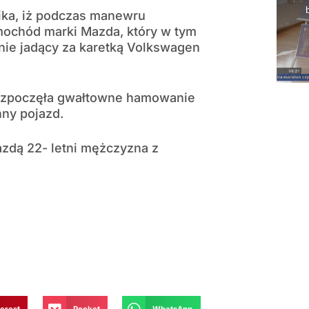
ika, iż podczas manewru
ochód marki Mazda, który w tym
nie jadący za karetką Volkswagen
rozpoczęła gwałtowne hamowanie
nny pojazd.
zdą 22- letni mężczyzna z