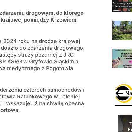
 zdarzeniu drogowym, do którego
ze krajowej pomiędzy Krzewiem
ca 2024 roku na drodze krajowej
doszło do zdarzenia drogowego.
stępy straży pożarnej z JRG
SP KSRG w Gryfowie Śląskim a
ictwa medycznego z Pogotowia
 zderzenia czterech samochodów i
Na
gotowia Ratunkowego w Jeleniej
 i wskazuje, iż na chwilę obecną
portowa.