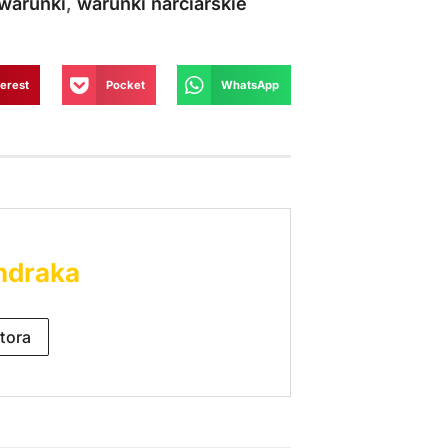
warunki
,
warunki narciarskie
terest
Pocket
WhatsApp
ndraka
tora