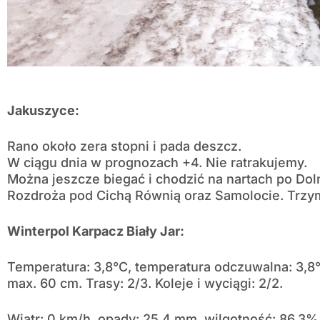
Jakuszyce:
Rano około zera stopni i pada deszcz.
W ciągu dnia w prognozach +4. Nie ratrakujemy.
Można jeszcze biegać i chodzić na nartach po Doln
Rozdroża pod Cichą Równią oraz Samolocie. Trzym
Winterpol Karpacz Biały Jar:
Temperatura: 3,8°C, temperatura odczuwalna: 3,8
max. 60 cm. Trasy: 2/3. Koleje i wyciągi: 2/2.
Wiatr: 0 km/h, opady: 25,4 mm, wilgotność: 86,3%, 