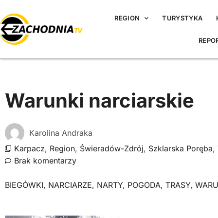
REGION
TURYSTYKA
REPO
Warunki narciarskie
Karolina Andraka
Karpacz
,
Region
,
Świeradów-Zdrój
,
Szklarska Poręba
,
Brak komentarzy
BIEGÓWKI
,
NARCIARZE
,
NARTY
,
POGODA
,
TRASY
,
WARU