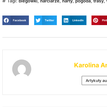
Tagi:
biegówki
,
narciarze
,
narty
,
pogoda
,
trasy
,
Facebook
Twitter
LinkedIn
Pin
Karolina A
Artykuły au