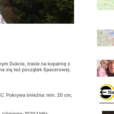
ym Dukcie, trasie na kopalnię z
a się też początek Spacerowej.
Na
°C. Pokrywa śnieżna: min. 20 cm,
ciśnienie: 1020,1 hPa.