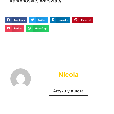
karkonoskie
,
warsztaty
Facebook
Twitter
LinkedIn
Pinterest
Pocket
WhatsApp
Nicola
Artykuły autora