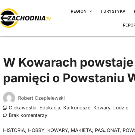
REGION
TURYSTYKA
REPO
W Kowarach powstaje
pamięci o Powstaniu
Robert Czepielewski
Ciekawostki
,
Edukacja
,
Karkonosze
,
Kowary
,
Ludzie
Brak komentarzy
HISTORIA
,
HOBBY
,
KOWARY
,
MAKIETA
,
PASJONAT
,
POW