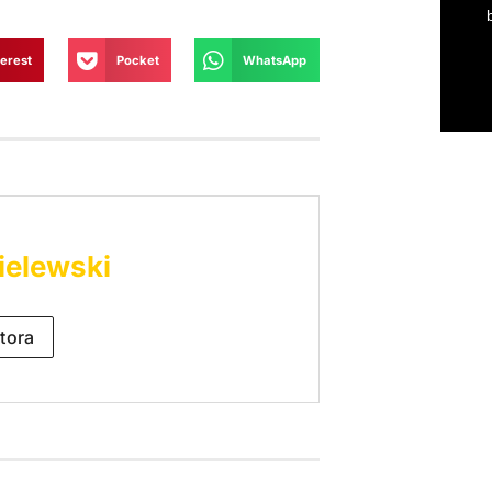
terest
Pocket
WhatsApp
ielewski
tora