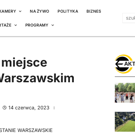
KAMERY
NA ŻYWO
POLITYKA
BIZNES
RTAŻE
PROGRAMY
 miejsce
AKT
 Warszawskim
14 czerwca, 2023
STANIE WARSZAWSKIE