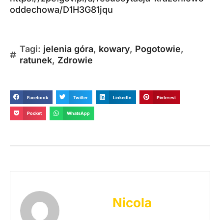
oddechowa/D1H3G81jqu
Tagi:
jelenia góra
,
kowary
,
Pogotowie
,
ratunek
,
Zdrowie
Facebook
Twitter
LinkedIn
Pinterest
Pocket
WhatsApp
Nicola