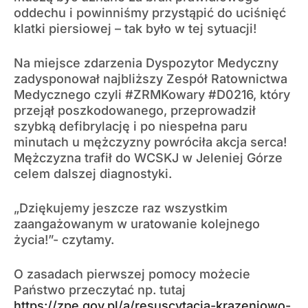
oddechu i powinniśmy przystąpić do uciśnięć
klatki piersiowej – tak było w tej sytuacji!
Na miejsce zdarzenia Dyspozytor Medyczny
zadysponował najbliższy Zespół Ratownictwa
Medycznego czyli #ZRMKowary #D0216, który
przejął poszkodowanego, przeprowadził
szybką defibrylację i po niespełna paru
minutach u mężczyzny powróciła akcja serca!
Mężczyzna trafił do WCSKJ w Jeleniej Górze
celem dalszej diagnostyki.
„Dziękujemy jeszcze raz wszystkim
zaangażowanym w uratowanie kolejnego
życia!”- czytamy.
O zasadach pierwszej pomocy możecie
Państwo przeczytać np. tutaj
https://zpe.gov.pl/a/resuscytacja-krazeniowo-