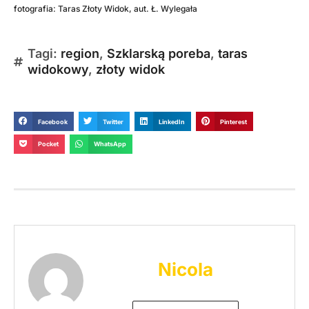
fotografia: Taras Złoty Widok, aut. Ł. Wylegała
Tagi:
region
,
Szklarską poreba
,
taras
widokowy
,
złoty widok
Facebook
Twitter
LinkedIn
Pinterest
Pocket
WhatsApp
Nicola