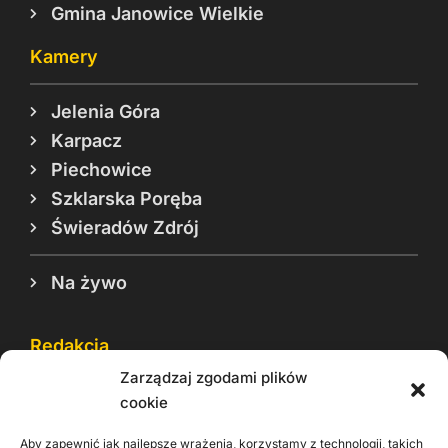
Gmina Janowice Wielkie
Kamery
Jelenia Góra
Karpacz
Piechowice
Szklarska Poręba
Świeradów Zdrój
Na żywo
Redakcja
Zarządzaj zgodami plików
Reklama
cookie
Cookie
Aby zapewnić jak najlepsze wrażenia, korzystamy z technologii, takich