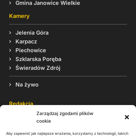
Gmina Janowice Wielkie
Kamery
Jelenia Góra
Karpacz
Piechowice
Szklarska Poręba
Świeradów Zdrój
Na żywo
Redakcja
Zarządzaj zgodami plików
Reklama
cookie
Cookie
Aby zapewnić jak najlepsze wrażenia, korzystamy z technologii, takich