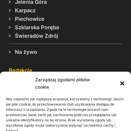
Jelenia Góra
Karpacz
Piechowice
Szklarska Poręba
Świeradów Zdrój
Na żywo
Redakcja
Zarządzaj zgodami plików
Reklama
cookie
Cookie
Aby zapewnić jak najlepsze wrażenia, korzystamy z technologii, takich
Rodo
jak pliki cookie, do przechowywania i/lub uzyskiwania dostępu do
informacji o urządzeniu. Zgoda na te technologie pozwoli nam
Kontakt
przetwarzać dane, takie jak zachowanie podczas przeglądania lub
unikalne identyfikatory na tej stronie. Brak wyrażenia zgody lub
wycofanie zgody może niekorzystnie wpłynąć na niektóre cechy i
Informacje dla
Materiały do
praca
funkcje.