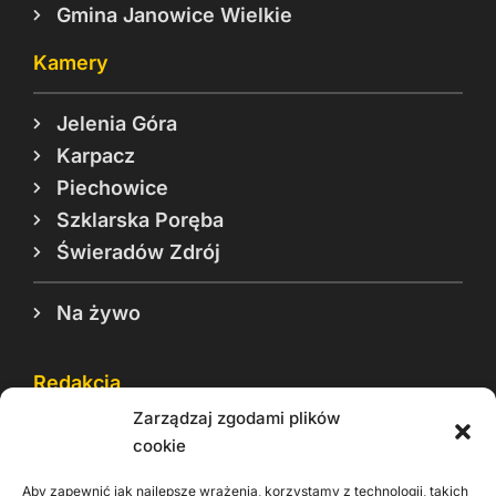
Gmina Janowice Wielkie
Kamery
Jelenia Góra
Karpacz
Piechowice
Szklarska Poręba
Świeradów Zdrój
Na żywo
Redakcja
Zarządzaj zgodami plików
Reklama
cookie
Cookie
Aby zapewnić jak najlepsze wrażenia, korzystamy z technologii, takich