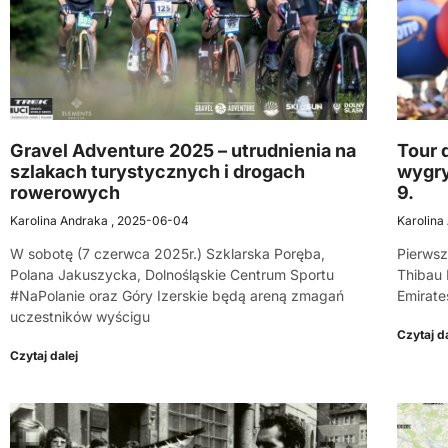
Gravel Adventure 2025 – utrudnienia na
Tour 
szlakach turystycznych i drogach
wygry
rowerowych
9.
Karolina Andraka
2025-06-04
Karolina
W sobotę (7 czerwca 2025r.) Szklarska Poręba,
Pierwsz
Polana Jakuszycka, Dolnośląskie Centrum Sportu
Thibau 
#NaPolanie oraz Góry Izerskie będą areną zmagań
Emirates
uczestników wyścigu
Czytaj da
Czytaj dalej