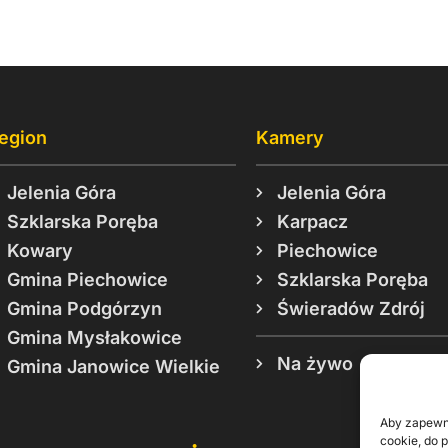
egion
Kamery
Jelenia Góra
Jelenia Góra
Szklarska Poręba
Karpacz
Kowary
Piechowice
Gmina Piechowice
Szklarska Poręba
Gmina Podgórzyn
Świeradów Zdrój
Gmina Mysłakowice
Na żywo
Gmina Janowice Wielkie
Aby zapewni
cookie, do 