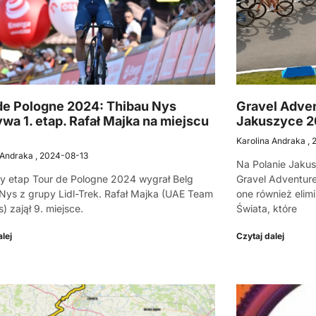
de Pologne 2024: Thibau Nys
Gravel Adven
wa 1. etap. Rafał Majka na miejscu
Jakuszyce 
Karolina Andraka
 Andraka
2024-08-13
Na Polanie Jakus
y etap Tour de Pologne 2024 wygrał Belg
Gravel Adventure
Nys z grupy Lidl-Trek. Rafał Majka (UAE Team
one również elim
) zajął 9. miejsce.
Świata, które
lej
Czytaj dalej