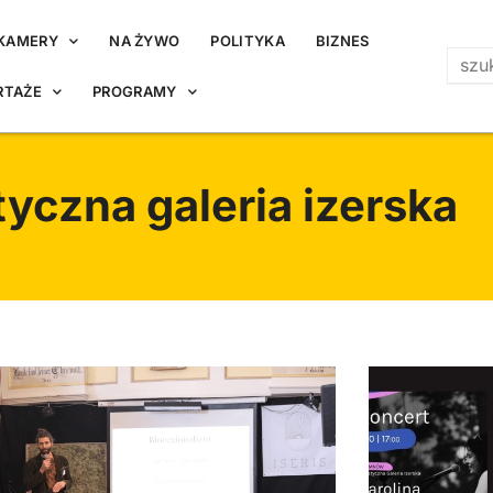
KAMERY
NA ŻYWO
POLITYKA
BIZNES
RTAŻE
PROGRAMY
tyczna galeria izerska