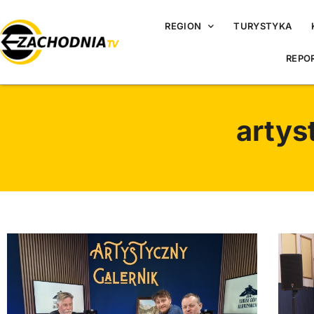
REGION
TURYSTYKA
REPO
artys