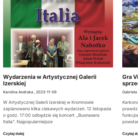
Wydarzenia w Artystycznej Galerii
Gra Vi
Izerskiej
sprze
Karolina Andraka
2023-11-09
Gabriela
W Artystycznej Galerii Izerskiej w Kromnowie
Karkono
zaplanowano kilka ciekawych wydarzeń. 12 listopada
prawdz
o godz. 17:00 odbędzie się koncert ,,Buonasera
funkcjo
Italia”. Najpopularniejsze
powstan
Czytaj dalej
Czytaj da