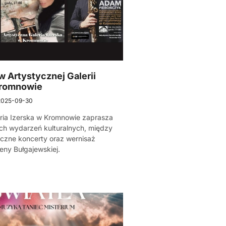
 Artystycznej Galerii
Kromnowie
2025-09-30
ria Izerska w Kromnowie zaprasza
ch wydarzeń kulturalnych, między
yczne koncerty oraz wernisaż
ny Bułgajewskiej.