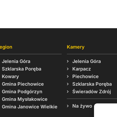
egion
Kamery
Jelenia Góra
Jelenia Góra
Szklarska Poręba
Karpacz
Kowary
Piechowice
Gmina Piechowice
Szklarska Poręba
Gmina Podgórzyn
Świeradów Zdrój
Gmina Mysłakowice
Na żywo
Gmina Janowice Wielkie