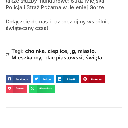
także służby mundurowe: Straż Miejska,
Policja i Straż Pożarna w Jeleniej Górze.
Dołączcie do nas i rozpocznijmy wspólnie
świąteczny czas!
Tagi:
choinka
,
cieplice
,
jg
,
miasto
,
Mieszkancy
,
plac piastowski
,
święta
Facebook
Twitter
LinkedIn
Pinterest
Pocket
WhatsApp