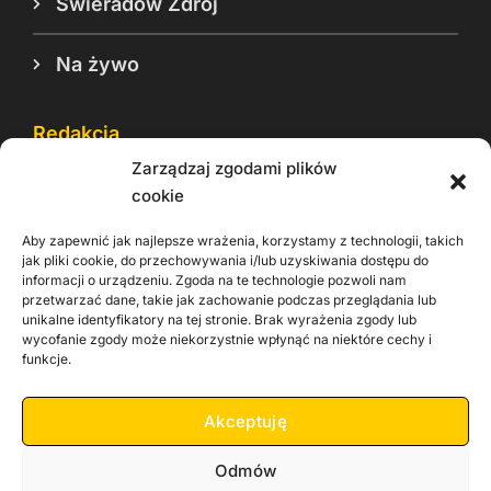
Świeradów Zdrój
Na żywo
Redakcja
Zarządzaj zgodami plików
Reklama
cookie
Cookie
Aby zapewnić jak najlepsze wrażenia, korzystamy z technologii, takich
Rodo
jak pliki cookie, do przechowywania i/lub uzyskiwania dostępu do
informacji o urządzeniu. Zgoda na te technologie pozwoli nam
Kontakt
przetwarzać dane, takie jak zachowanie podczas przeglądania lub
unikalne identyfikatory na tej stronie. Brak wyrażenia zgody lub
wycofanie zgody może niekorzystnie wpłynąć na niektóre cechy i
Informacje dla
Materiały do
praca
funkcje.
Operatorów sieci
pobrania
Akceptuję
Odmów