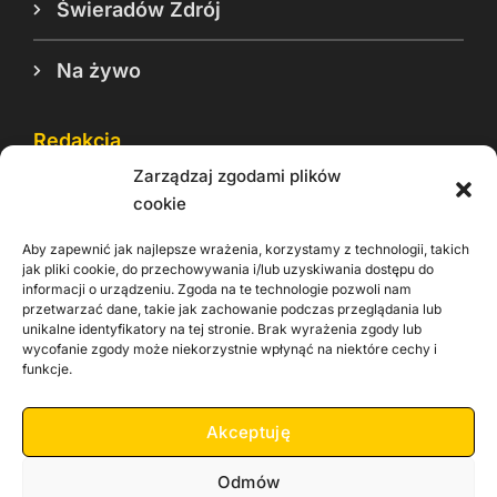
Świeradów Zdrój
Na żywo
Redakcja
Zarządzaj zgodami plików
Reklama
cookie
Cookie
Aby zapewnić jak najlepsze wrażenia, korzystamy z technologii, takich
Rodo
jak pliki cookie, do przechowywania i/lub uzyskiwania dostępu do
informacji o urządzeniu. Zgoda na te technologie pozwoli nam
Kontakt
przetwarzać dane, takie jak zachowanie podczas przeglądania lub
unikalne identyfikatory na tej stronie. Brak wyrażenia zgody lub
wycofanie zgody może niekorzystnie wpłynąć na niektóre cechy i
Informacje dla
Materiały do
praca
funkcje.
Operatorów sieci
pobrania
Akceptuję
Odmów