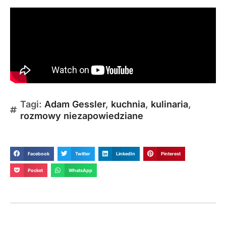
Tagi:
Adam Gessler
,
kuchnia
,
kulinaria
,
rozmowy niezapowiedziane
Facebook
Twitter
LinkedIn
Pinterest
Pocket
WhatsApp