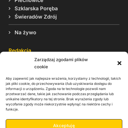
Piechowice
Szklarska Poręba
Świeradów Zdrój
Na żywo
Redakcja
Zarządzaj zgodami plików
Reklama
cookie
Cookie
Aby zapewnić jak najlepsze wrażenia, korzystamy z technologii, takich
Rodo
jak pliki cookie, do przechowywania i/lub uzyskiwania dostępu do
informacji o urządzeniu. Zgoda na te technologie pozwoli nam
Kontakt
przetwarzać dane, takie jak zachowanie podczas przeglądania lub
unikalne identyfikatory na tej stronie. Brak wyrażenia zgody lub
wycofanie zgody może niekorzystnie wpłynąć na niektóre cechy i
Informacje dla
Materiały do
praca
funkcje.
Operatorów sieci
pobrania
Akceptuję