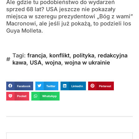
Ale gdzie tu podobieństwo do wydarzeń
sprzed 68 lat? USA jeszcze nie pokazały
miejsca w szeregu prezydentowi „Bóg z wami”
Macronowi, ale jeśli już pokażą, to podzieli los
Guya Molleta.
Tagi:
francja
,
konflikt
,
polityka
,
redakcyjna
kawa
,
USA
,
wojna
,
wojna w ukrainie
Facebook
Twitter
LinkedIn
Pinterest
Pocket
WhatsApp