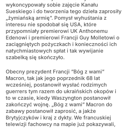
wykoncypowały sobie zajęcie Kanału
Sueskiego i do tworzenia tego dzieła zaprosiły
„żymiańską armię”. Pomysł wyhuśtania z
interesu nie spodobał się USA, które
przypomniały premierowi UK Anthonemu
Edenowi i premierowi Francji Guy Molletowi o
zaciągniętych pożyczkach i konieczności ich
natychmiastowych spłat i tak wywijanie
szabelką się skończyło.
Obecny prezydent Francji ”Bóg z wami”
Macron, tak jak jego poprzednik 68 lat
wcześniej, postanowił wysłać rodzimych
guerrers tym razem do ukraińskich okopów i
to w czasie, kiedy Waszyngton postanowił
zakończyć wojnę. „Bóg z wami” Macron do
zabawy postanowił zaprosić, a jakże
Brytyjczyków i kraj z dykty. We francuskiej
telewizji fachowcy na mapie już pokazywali,