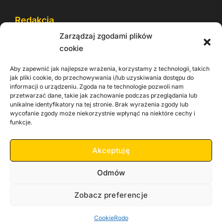
Redakcja
Zarządzaj zgodami plików
Reklama
cookie
Cookie
Aby zapewnić jak najlepsze wrażenia, korzystamy z technologii, takich
Rodo
jak pliki cookie, do przechowywania i/lub uzyskiwania dostępu do
informacji o urządzeniu. Zgoda na te technologie pozwoli nam
Kontakt
przetwarzać dane, takie jak zachowanie podczas przeglądania lub
unikalne identyfikatory na tej stronie. Brak wyrażenia zgody lub
wycofanie zgody może niekorzystnie wpłynąć na niektóre cechy i
Informacje dla
Materiały do
praca
funkcje.
Operatorów sieci
pobrania
Akceptuję
Odmów
Zobacz preferencje
Copyright 2026 Zachodnia TV
Cookie
Rodo