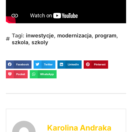
Tagi:
inwestycje
,
modernizacja
,
program
,
szkola
,
szkoly
Facebook
Twitter
LinkedIn
Pinterest
Pocket
WhatsApp
Karolina Andraka