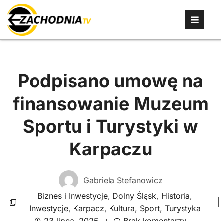
Podpisano umowę na
finansowanie Muzeum
Sportu i Turystyki w
Karpaczu
Gabriela Stefanowicz
Biznes i Inwestycje
,
Dolny Śląsk
,
Historia
,
Inwestycje
,
Karpacz
,
Kultura
,
Sport
,
Turystyka
23 lipca, 2025
Brak komentarzy