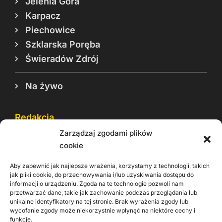
Jelenia Góra
Karpacz
Piechowice
Szklarska Poręba
Świeradów Zdrój
Na żywo
Redakcja
Zarządzaj zgodami plików
Reklama
cookie
Cookie
Aby zapewnić jak najlepsze wrażenia, korzystamy z technologii, takich
Rodo
jak pliki cookie, do przechowywania i/lub uzyskiwania dostępu do
informacji o urządzeniu. Zgoda na te technologie pozwoli nam
Kontakt
przetwarzać dane, takie jak zachowanie podczas przeglądania lub
unikalne identyfikatory na tej stronie. Brak wyrażenia zgody lub
wycofanie zgody może niekorzystnie wpłynąć na niektóre cechy i
Informacje dla
Materiały do
praca
funkcje.