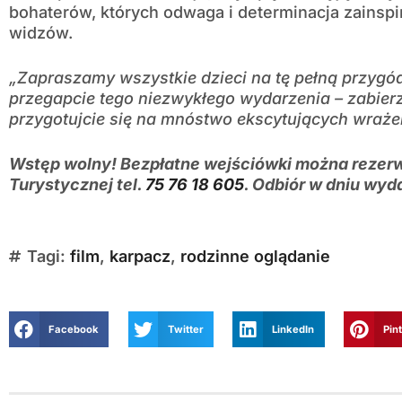
bohaterów, których odwaga i determinacja zainspi
widzów.
„Zapraszamy wszystkie dzieci na tę pełną przygód
przegapcie tego niezwykłego wydarzenia – zabierzc
przygotujcie się na mnóstwo ekscytujących wraż
Wstęp wolny! Bezpłatne wejściówki można rezerw
Turystycznej tel.
75 76 18 605
. Odbiór w dniu wyd
Tagi:
film
,
karpacz
,
rodzinne oglądanie
Facebook
Twitter
LinkedIn
Pin