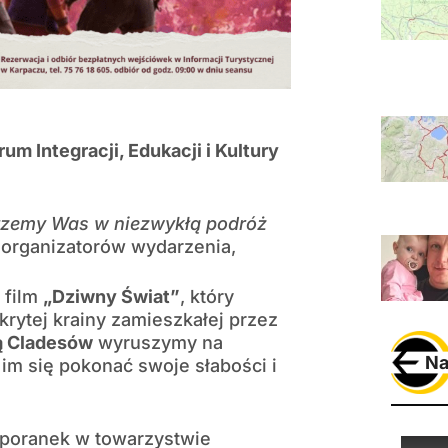
 Integracji, Edukacji i Kultury
erzemy Was w niezwykłą podróż
 organizatorów wydarzenia,
 film
„Dziwny Świat”
, który
krytej krainy zamieszkałej przez
ą Cladesów
wyruszymy na
Na
 im się pokonać swoje słabości i
 poranek w towarzystwie