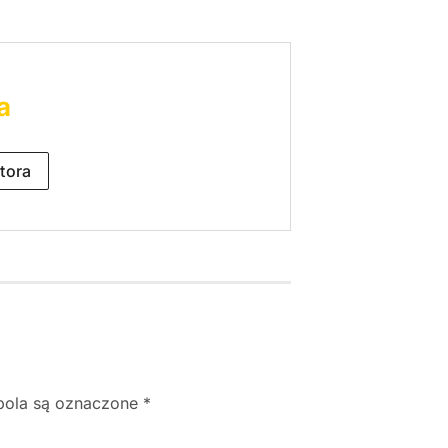
a
tora
ola są oznaczone
*