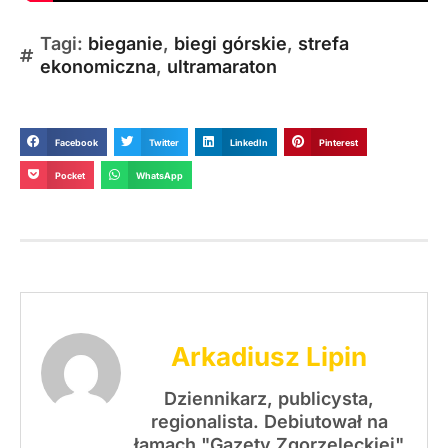
Tagi:
bieganie
,
biegi górskie
,
strefa
ekonomiczna
,
ultramaraton
Facebook
Twitter
LinkedIn
Pinterest
Pocket
WhatsApp
Arkadiusz Lipin
Dziennikarz, publicysta,
regionalista. Debiutował na
łamach "Gazety Zgorzeleckiej"