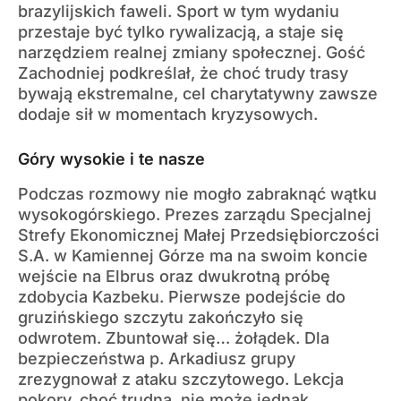
brazylijskich faweli. Sport w tym wydaniu
przestaje być tylko rywalizacją, a staje się
narzędziem realnej zmiany społecznej. Gość
Zachodniej podkreślał, że choć trudy trasy
bywają ekstremalne, cel charytatywny zawsze
dodaje sił w momentach kryzysowych.
Góry wysokie i te nasze
Podczas rozmowy nie mogło zabraknąć wątku
wysokogórskiego. Prezes zarządu Specjalnej
Strefy Ekonomicznej Małej Przedsiębiorczości
S.A. w Kamiennej Górze ma na swoim koncie
wejście na Elbrus oraz dwukrotną próbę
zdobycia Kazbeku. Pierwsze podejście do
gruzińskiego szczytu zakończyło się
odwrotem. Zbuntował się… żołądek. Dla
bezpieczeństwa p. Arkadiusz grupy
zrezygnował z ataku szczytowego. Lekcja
pokory, choć trudna, nie może jednak