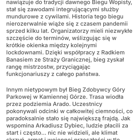
nawiązuje do tradycji dawnego Biegu Wopisty,
stał się zawodami integrującącymi służby
mundurowe z cywilami. Historia tego biegu
nierozerwalnie wiąże się z czasem pandemii
sprzed kilku lat. Organizatorzy mieli niezwykłe
szczęście do terminów, wślizgując się w
krótkie okienka między kolejnymi
lockdownami. Dzięki współpracy z Radkiem
Banasiem ze Straży Granicznej, bieg zyskał
rangę mistrzostw, przyciągając
funkcjonariuszy z całego państwa.
Innym nietypowym był Bieg Zdobywcy Góry
Parkowej w Kamiennej Górze. Trasa wiodła
przez podziemia Arado. Uczestnicy
pokonywali odcinki w całkowitej ciemności, co
paradoksalnie stało się największą frajdą. Jak
wspomina Arkadiusz Dybiec, ludzie płacili za
start i często… nic nie widzieli, ale klimat
skrzyń, armat i wojennej przeszłości w tle