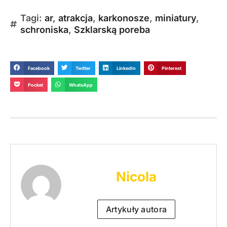
Tagi:
ar
,
atrakcja
,
karkonosze
,
miniatury
,
schroniska
,
Szklarską poreba
Facebook
Twitter
LinkedIn
Pinterest
Pocket
WhatsApp
Nicola
Artykuły autora