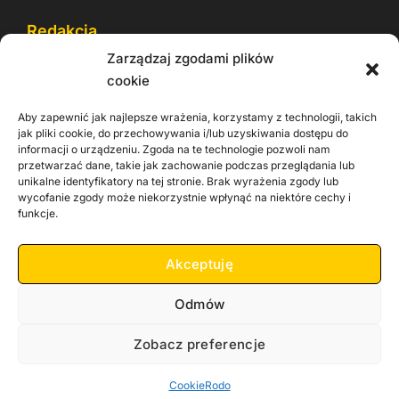
Redakcja
Zarządzaj zgodami plików
Reklama
cookie
Cookie
Aby zapewnić jak najlepsze wrażenia, korzystamy z technologii, takich
Rodo
jak pliki cookie, do przechowywania i/lub uzyskiwania dostępu do
informacji o urządzeniu. Zgoda na te technologie pozwoli nam
Kontakt
przetwarzać dane, takie jak zachowanie podczas przeglądania lub
unikalne identyfikatory na tej stronie. Brak wyrażenia zgody lub
wycofanie zgody może niekorzystnie wpłynąć na niektóre cechy i
Informacje dla
Materiały do
funkcje.
praca
Operatorów sieci
pobrania
Akceptuję
Odmów
Zobacz preferencje
Copyright 2026 Zachodnia TV
Cookie
Rodo