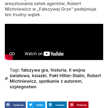
aresztowania setek agentów, Robert
Michniewicz w „Fałszywej Grze” podejmuje
ten trudny wątek.
Tagi:
fałszywa gra
,
historia
,
II wojna
światowa
,
ksiazki
,
Pakt Hitler-Stalin
,
Robert
Michniewicz
,
spotkanie z autorem
,
szpiegostwo
Facebook
Twitter
LinkedIn
Pinterest