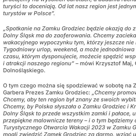
turyści to doceniają. Od lat nasz region jest jedn
turystów w Polsce”.
„Spotkanie na Zamku Grodziec będzie okazją do z
Dolny Śląsk ma do zaoferowania. Chcemy zaciek
wakacyjnego wypoczynku tym, którzy jeszcze nie
Tygodniowy urlop, weekend, a może jednodniowa 
czasu, którym dysponujecie, możecie spędzić wsp
i atrakcji naszego regionu” –
mówi Krzysztof Maj,
Dolnośląskiego.
O tym czego można się spodziewać w sobotę na 
Garbera Prezes Zamku Grodziec:
„Chcemy promowa
Chcemy, aby ten region był znany ze swoich wybit
Chcemy, by Polska słyszała o Zamku Grodziec i 
Dolny Śląsk to przede wszystkim zamki i pałace, u
przepiękne malownicze tereny – i o tym będziem
Turystycznego Otwarcia Wakacji 2023 w Zamku Gr
mogli zwiedzić Zamek Grodziec za darmo, wziąć u