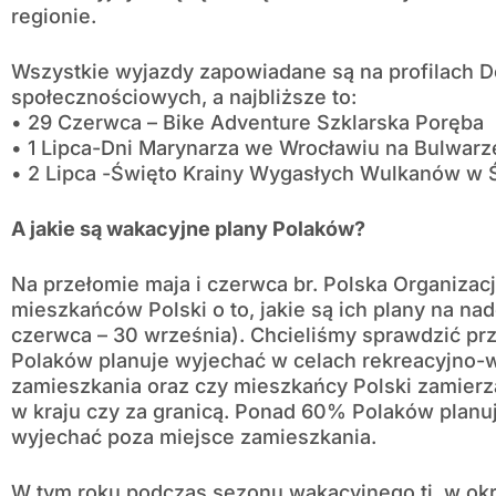
regionie.
Wszystkie wyjazdy zapowiadane są na profilach D
społecznościowych, a najbliższe to:
• 29 Czerwca – Bike Adventure Szklarska Poręba
• 1 Lipca-Dni Marynarza we Wrocławiu na Bulwar
• 2 Lipca -Święto Krainy Wygasłych Wulkanów w 
A jakie są wakacyjne plany Polaków?
Na przełomie maja i czerwca br. Polska Organizac
mieszkańców Polski o to, jakie są ich plany na n
czerwca – 30 września). Chcieliśmy sprawdzić pr
Polaków planuje wyjechać w celach rekreacyjno
zamieszkania oraz czy mieszkańcy Polski zamierz
w kraju czy za granicą. Ponad 60% Polaków planu
wyjechać poza miejsce zamieszkania.
W tym roku podczas sezonu wakacyjnego tj. w okr