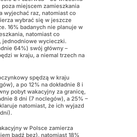
eg poza miejscem zamieszkania
a wyjechać raz, natomiast co
ierza wybrać się w jeszcze
że. 16% badanych nie planuje w
eszkania, natomiast co
, jednodniowe wycieczki.
adnie 64%) swój główny –
dzi w kraju, a niemal trzech na
oczynkowy spędzą w kraju
egów), a po 12% na dokładnie 8 i
wny pobyt wakacyjny za granicę,
dnie 8 dni (7 noclegów), a 25% –
laruje natomiast, że ich wyjazd
dni).
kacyjny w Polsce zamierza
niem bądź bez), natomiast 18%