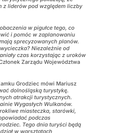
ym z liderów pod względem liczby
obaczenia w pigułce tego, co
awić i pomóc w zaplanowaniu
 mają sprecyzowanych planów.
wycieczka? Niezależnie od
aniały czas korzystając z uroków
 Członek Zarządu Województwa
Zamku Grodziec mówi Mariusz
ć dolnośląską turystykę.
nych atrakcji turystycznych.
Krainie Wygasłych Wulkanów.
rokliwe miasteczka, starówki,
y opowiadać podczas
odziec. Tego dnia turyści będą
dział w warsztatach