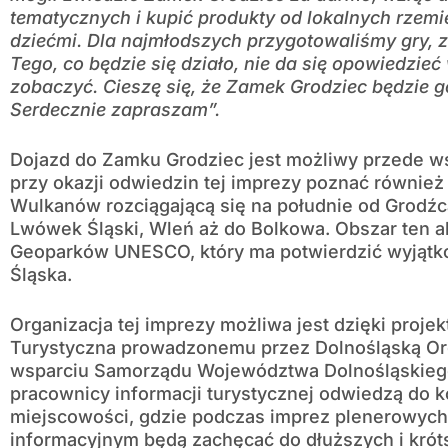
tematycznych i kupić produkty od lokalnych rzem
dziećmi. Dla najmłodszych przygotowaliśmy gry, 
Tego, co będzie się działo, nie da się opowiedzie
zobaczyć. Cieszę się, że Zamek Grodziec będzie 
Serdecznie zapraszam”.
Dojazd do Zamku Grodziec jest możliwy przede 
przy okazji odwiedzin tej imprezy poznać również 
Wulkanów rozciągającą się na południe od Grodźca
Lwówek Śląski, Wleń aż do Bolkowa. Obszar ten akt
Geoparków UNESCO, który ma potwierdzić wyjątk
Śląska.
Organizacja tej imprezy możliwa jest dzięki proje
Turystyczna prowadzonemu przez Dolnośląską Org
wsparciu Samorządu Województwa Dolnośląskiego
pracownicy informacji turystycznej odwiedzą do 
miejscowości, gdzie podczas imprez plenerowych
informacyjnym będą zachęcać do dłuższych i kró