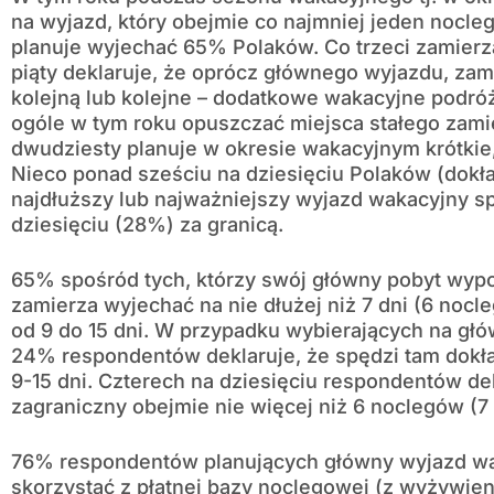
na wyjazd, który obejmie co najmniej jeden nocl
planuje wyjechać 65% Polaków. Co trzeci zamierz
piąty deklaruje, że oprócz głównego wyjazdu, zam
kolejną lub kolejne – dodatkowe wakacyjne podró
ogóle w tym roku opuszczać miejsca stałego zami
dwudziesty planuje w okresie wakacyjnym krótkie
Nieco ponad sześciu na dziesięciu Polaków (dokł
najdłuższy lub najważniejszy wyjazd wakacyjny spę
dziesięciu (28%) za granicą.
65% spośród tych, którzy swój główny pobyt wyp
zamierza wyjechać na nie dłużej niż 7 dni (6 nocl
od 9 do 15 dni. W przypadku wybierających na głó
24% respondentów deklaruje, że spędzi tam dokła
9-15 dni. Czterech na dziesięciu respondentów dek
zagraniczny obejmie nie więcej niż 6 noclegów (7 
76% respondentów planujących główny wyjazd wa
skorzystać z płatnej bazy noclegowej (z wyżywie