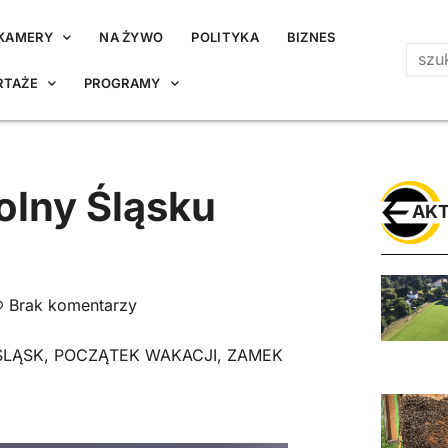
KAMERY
NA ŻYWO
POLITYKA
BIZNES
RTAŻE
PROGRAMY
olny Śląsku
AKT
Brak komentarzy
ŚLĄSK
,
POCZĄTEK WAKACJI
,
ZAMEK