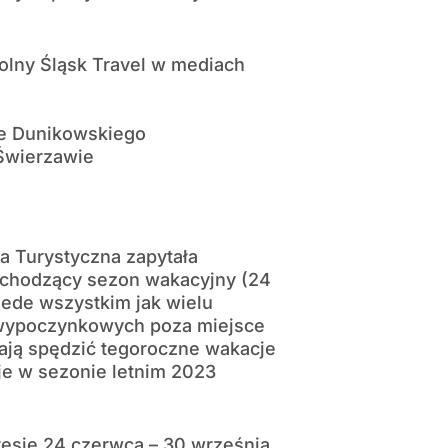
olny Śląsk Travel w mediach
ze Dunikowskiego
Świerzawie
ja Turystyczna zapytała
adchodzący sezon wakacyjny (24
zede wszystkim jak wielu
-wypoczynkowych poza miejsce
ają spędzić tegoroczne wakacje
je w sezonie letnim 2023
esie 24 czerwca – 30 września