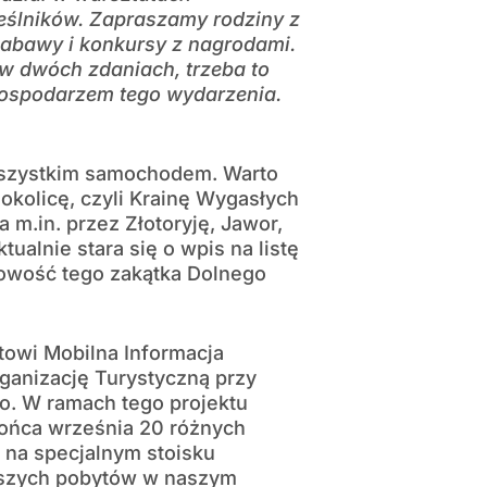
ieślników. Zapraszamy rodziny z
zabawy i konkursy z nagrodami.
ć w dwóch zdaniach, trzeba to
gospodarzem tego wydarzenia.
wszystkim samochodem. Warto
okolicę, czyli Krainę Wygasłych
 m.in. przez Złotoryję, Jawor,
ualnie stara się o wpis na listę
owość tego zakątka Dolnego
ktowi Mobilna Informacja
anizację Turystyczną przy
. W ramach tego projektu
końca września 20 różnych
 na specjalnym stoisku
tszych pobytów w naszym