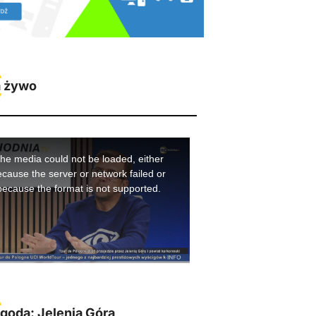
 żywo
goda: Jelenia Góra