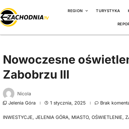
REGION
TURYSTYKA
REPO
Nowoczesne oświetlen
Zabobrzu III
Nicola
Jelenia Góra
1 stycznia, 2025
Brak koment
INWESTYCJE
,
JELENIA GÓRA
,
MIASTO
,
OŚWIETLENIE
,
Z