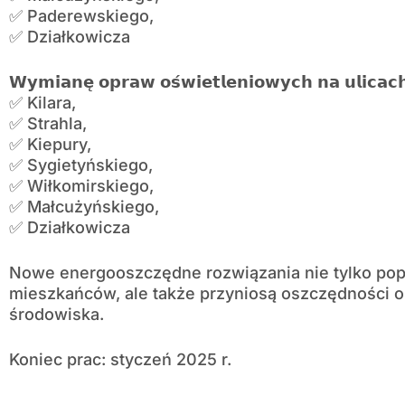
✅ Paderewskiego,
✅ Działkowicza
𝗪𝘆𝗺𝗶𝗮𝗻𝗲̨ 𝗼𝗽𝗿𝗮𝘄 𝗼𝘀́𝘄𝗶𝗲𝘁𝗹𝗲𝗻𝗶𝗼𝘄𝘆𝗰𝗵 𝗻𝗮 𝘂𝗹𝗶𝗰𝗮𝗰
✅ Kilara,
✅ Strahla,
✅ Kiepury,
✅ Sygietyńskiego,
✅ Wiłkomirskiego,
✅ Małcużyńskiego,
✅ Działkowicza
Nowe energooszczędne rozwiązania nie tylko pop
mieszkańców, ale także przyniosą oszczędności or
środowiska.
Koniec prac: styczeń 2025 r.