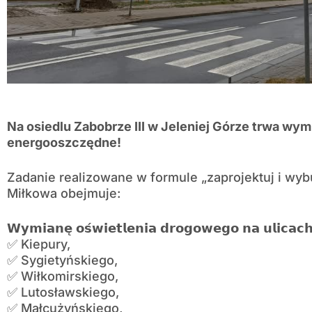
Na osiedlu Zabobrze III w Jeleniej Górze trwa wy
energooszczędne!
Zadanie realizowane w formule „zaprojektuj i wyb
Miłkowa obejmuje:
𝗪𝘆𝗺𝗶𝗮𝗻𝗲̨ 𝗼𝘀́𝘄𝗶𝗲𝘁𝗹𝗲𝗻𝗶𝗮 𝗱𝗿𝗼𝗴𝗼𝘄𝗲𝗴𝗼 𝗻𝗮 𝘂𝗹𝗶𝗰𝗮𝗰
✅ Kiepury,
✅ Sygietyńskiego,
✅ Wiłkomirskiego,
✅ Lutosławskiego,
✅ Małcużyńskiego,