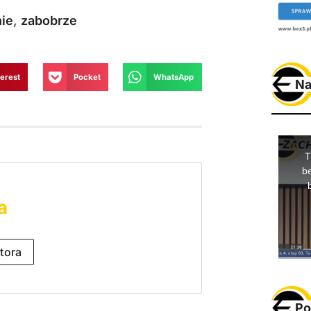
nie
,
zabobrze
terest
Pocket
WhatsApp
Na
a
tora
Po