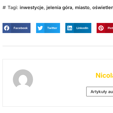
Tagi:
inwestycje
,
jelenia góra
,
miasto
,
oświetle
Facebook
Twitter
LinkedIn
Pin
Nicol
Artykuły au