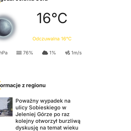
16
°C
Odczuwalna
16
°C
hPa
76
%
1
%
1
m/s
formacje z regionu
Poważny wypadek na
ulicy Sobieskiego w
Jeleniej Górze po raz
kolejny otworzył burzliwą
dyskusję na temat wieku