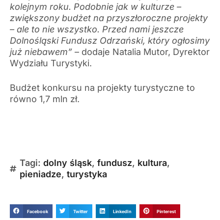
kolejnym roku. Podobnie jak w kulturze –
zwiększony budżet na przyszłoroczne projekty
– ale to nie wszystko. Przed nami jeszcze
Dolnośląski Fundusz Odrzański, który ogłosimy
już niebawem”
– dodaje Natalia Mutor, Dyrektor
Wydziału Turystyki.
Budżet konkursu na projekty turystyczne to
równo 1,7 mln zł.
Tagi:
dolny śląsk
,
fundusz
,
kultura
,
pieniadze
,
turystyka
Facebook
Twitter
LinkedIn
Pinterest