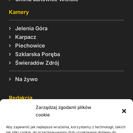
Kamery
Jelenia Góra
Karpacz
Piechowice
Szklarska Poręba
Świeradów Zdrój
Na żywo
Redakcja
Zarządzaj zgodami plików
Reklama
cookie
Cookie
Aby zapewnić jak najlepsze wrażenia, korzystamy z technologii, takich
Rodo
jak pliki cookie, do przechowywania i/lub uzyskiwania dostępu do