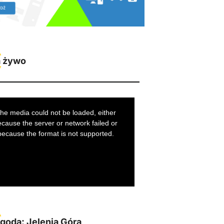
 żywo
goda: Jelenia Góra