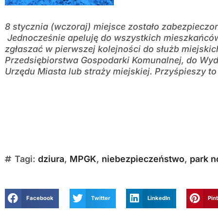
8 stycznia (wczoraj) miejsce zostało zabezpieczo
Jednocześnie apeluję do wszystkich mieszkańcó
zgłaszać w pierwszej kolejności do służb miejskich
Przedsiębiorstwa Gospodarki Komunalnej, do Wyd
Urzędu Miasta lub straży miejskiej. Przyśpieszy to
Tagi:
dziura
,
MPGK
,
niebezpieczeństwo
,
park n
Facebook
Twitter
LinkedIn
Pin