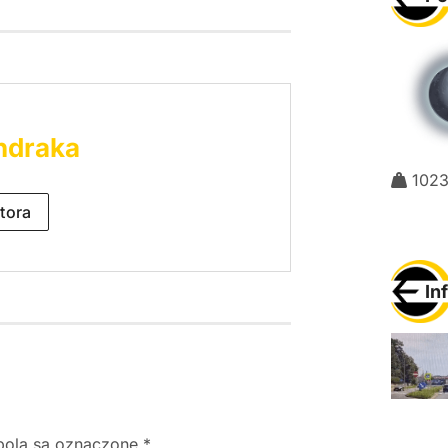
ndraka
102
tora
In
ola są oznaczone
*