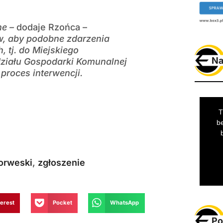
ne –
dodaje Rzońca –
w, aby podobne zdarzenia
, tj. do Miejskiego
Na
ziału Gospodarki Komunalnej
 proces interwencji.
orweski
,
zgłoszenie
terest
Pocket
WhatsApp
Po