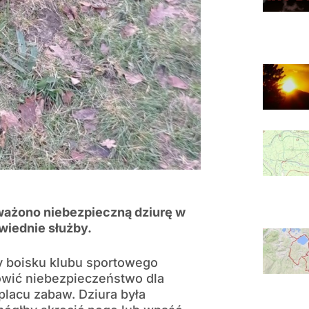
ważono niebezpieczną dziurę w
wiednie służby.
zy boisku klubu sportowego
nowić niebezpieczeństwo dla
 placu zabaw. Dziura była