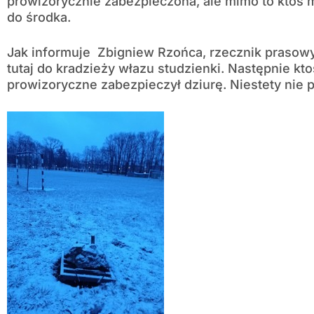
prowizorycznie zabezpieczona, ale mimo to ktoś 
do środka.
Jak informuje Zbigniew Rzońca, rzecznik praso
tutaj do kradzieży włazu studzienki. Następnie kt
prowizoryczne zabezpieczył dziurę. Niestety nie 