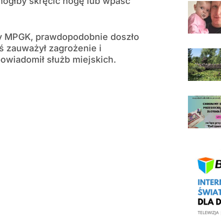
mógłby skręcić nogę lub wpaść
wy MPGK, prawdopodobnie doszło
oś zauważył zagrożenie i
powiadomił służb miejskich.