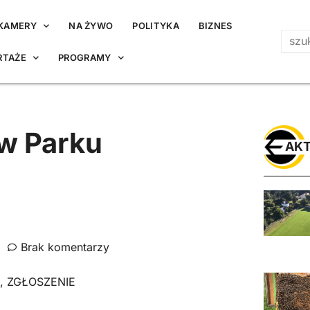
KAMERY
NA ŻYWO
POLITYKA
BIZNES
RTAŻE
PROGRAMY
 w Parku
AKT
Brak komentarzy
,
ZGŁOSZENIE