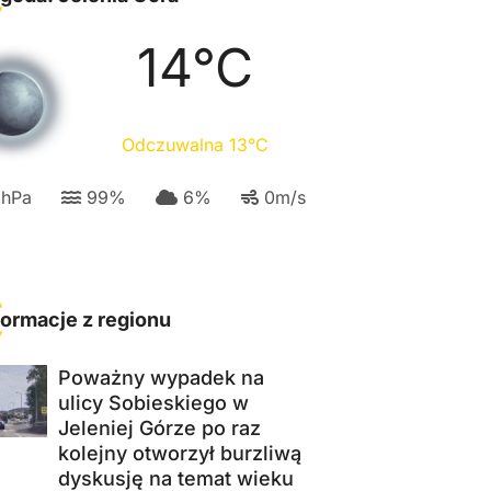
14
°C
Odczuwalna
13
°C
3
hPa
99
%
6
%
0
m/s
formacje z regionu
Poważny wypadek na
ulicy Sobieskiego w
Jeleniej Górze po raz
kolejny otworzył burzliwą
dyskusję na temat wieku