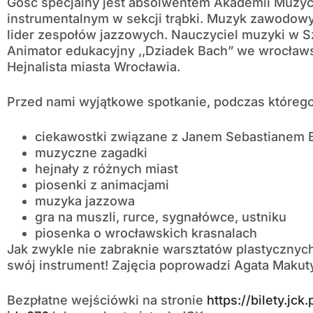
Gość specjalny jest absolwentem Akademii Muzyc
instrumentalnym w sekcji trąbki. Muzyk zawodowy
lider zespołów jazzowych. Nauczyciel muzyki w S
Animator edukacyjny ,,Dziadek Bach” we wrocławs
Hejnalista miasta Wrocławia.
Przed nami wyjątkowe spotkanie, podczas którego
ciekawostki związane z Janem Sebastianem
muzyczne zagadki
hejnały z różnych miast
piosenki z animacjami
muzyka jazzowa
gra na muszli, rurce, sygnałówce, ustniku
piosenka o wrocławskich krasnalach
Jak zwykle nie zabraknie warsztatów plastycznyc
swój instrument! Zajęcia poprowadzi Agata Makut
Bezpłatne wejściówki na stronie
https://bilety.jck