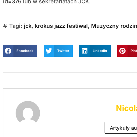
id=376
lub w sekretariatach JCK.
Tagi:
jck
,
krokus jazz festiwal
,
Muzyczny rodzin
Facebook
Twitter
LinkedIn
Pin
Nicol
Artykuły au