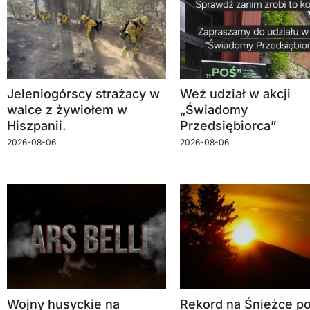
Jeleniogórscy strażacy w
Weź udział w akcji
walce z żywiołem w
„Świadomy
Hiszpanii.
Przedsiębiorca”
2026-08-06
2026-08-06
Wojny husyckie na
Rekord na Śnieżce po