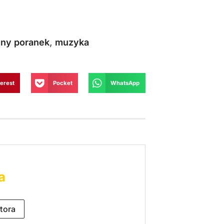
ny poranek
,
muzyka
terest
Pocket
WhatsApp
a
tora