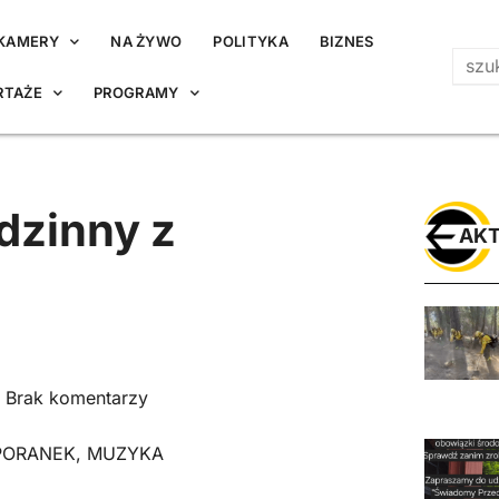
KAMERY
NA ŻYWO
POLITYKA
BIZNES
RTAŻE
PROGRAMY
dzinny z
AKT
Brak komentarzy
PORANEK
,
MUZYKA