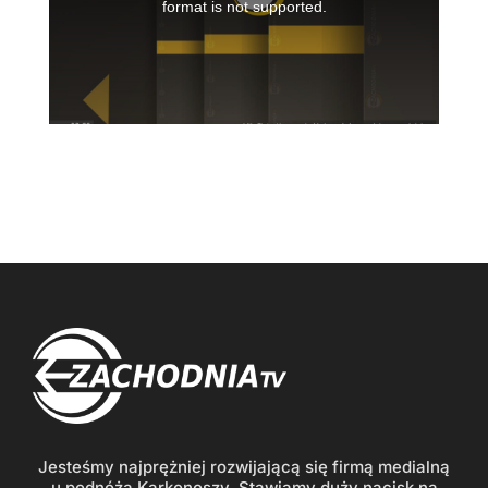
Jesteśmy najprężniej rozwijającą się firmą medialną
u podnóża Karkonoszy. Stawiamy duży nacisk na