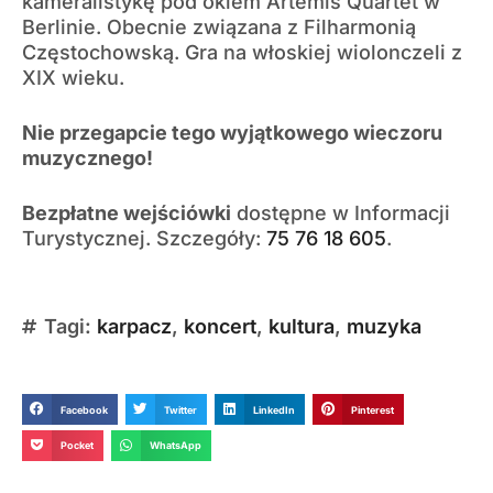
kameralistykę pod okiem Artemis Quartet w
Berlinie. Obecnie związana z Filharmonią
Częstochowską. Gra na włoskiej wiolonczeli z
XIX wieku.
Nie przegapcie tego wyjątkowego wieczoru
muzycznego!
Bezpłatne wejściówki
dostępne w Informacji
Turystycznej. Szczegóły:
75 76 18 605
.
Tagi:
karpacz
,
koncert
,
kultura
,
muzyka
Facebook
Twitter
LinkedIn
Pinterest
Pocket
WhatsApp