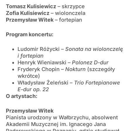
Tomasz Kulisiewicz
– skrzypce
Zofia Kulisiewicz
– wiolonczela
Przemysław Witek
– fortepian
Program koncertu:
Ludomir Różycki –
Sonata na wiolonczelę
i fortepian
Henryk Wieniawski –
Polonez D-dur
Fryderyk Chopin –
Nokturn
(szczegóły
wkrótce)
Władysław Żeleński –
Trio Fortepianowe
E-dur op. 22
O artystach:
Przemysław Witek
Pianista urodzony w Wałbrzychu, absolwent
Akademii Muzycznej im. Ignacego Jana
Paderewskiego w Poznaniu, gdzie studiował