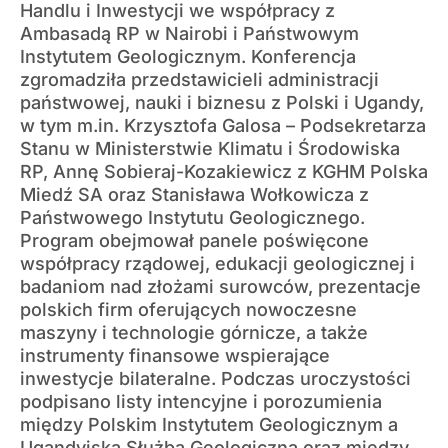
Handlu i Inwestycji we współpracy z
Ambasadą RP w Nairobi i Państwowym
Instytutem Geologicznym. Konferencja
zgromadziła przedstawicieli administracji
państwowej, nauki i biznesu z Polski i Ugandy,
w tym m.in. Krzysztofa Galosa – Podsekretarza
Stanu w Ministerstwie Klimatu i Środowiska
RP, Annę Sobieraj-Kozakiewicz z KGHM Polska
Miedź SA oraz Stanisława Wołkowicza z
Państwowego Instytutu Geologicznego.
Program obejmował panele poświęcone
współpracy rządowej, edukacji geologicznej i
badaniom nad złożami surowców, prezentacje
polskich firm oferujących nowoczesne
maszyny i technologie górnicze, a także
instrumenty finansowe wspierające
inwestycje bilateralne. Podczas uroczystości
podpisano listy intencyjne i porozumienia
między Polskim Instytutem Geologicznym a
Ugandyjską Służbą Geologiczną oraz między