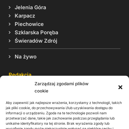
Jelenia Góra
Karpacz
Piechowice
Szklarska Poręba
Świeradów Zdrój
Na żywo
Redakcja
Zarządzaj zgodami plików
Reklama
cookie
Cookie
Aby zapewnić jak najlepsze wrażenia, korzystamy z technologii, takich
Rodo
jak pliki cookie, do przechowywania i/lub uzyskiwania dostępu do
informacji o urządzeniu. Zgoda na te technologie pozwoli nam
Kontakt
przetwarzać dane, takie jak zachowanie podczas przeglądania lub
unikalne identyfikatory na tej stronie. Brak wyrażenia zgody lub
wycofanie zgody może niekorzystnie wpłynąć na niektóre cechy i