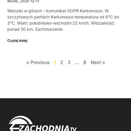
Nicola
2025-12-17
Warunki w górach – komunikat GOPR Karkonosze. W
szczytowych partiach Karkonosze temperatura od 6°C do
3°C. Wiatr: południowo-wschodni 22 km/h. Widzialność:
ponad 50 km. Zachmurzenie:
Czytaj dalej
« Previous
1
2
3
…
8
Next »