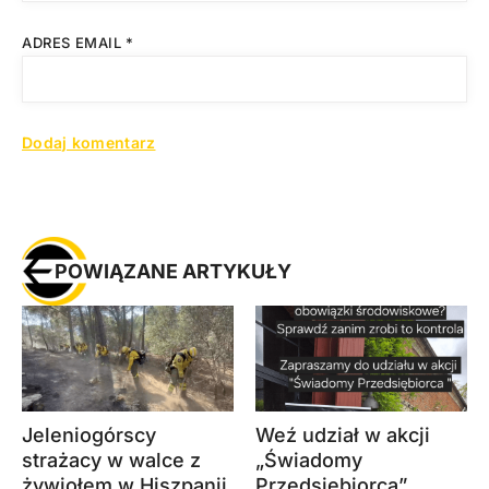
ADRES EMAIL
*
POWIĄZANE ARTYKUŁY
Jeleniogórscy
Weź udział w akcji
strażacy w walce z
„Świadomy
żywiołem w Hiszpanii.
Przedsiębiorca”