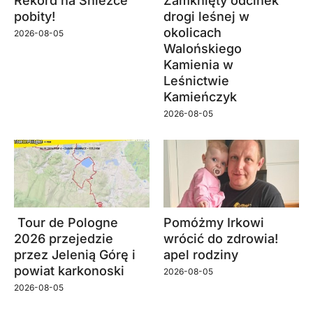
Rekord na Śnieżce
Zamknięty odcinek
pobity!
drogi leśnej w
okolicach
2026-08-05
Walońskiego
Kamienia w
Leśnictwie
Kamieńczyk
2026-08-05
Tour de Pologne
Pomóżmy Irkowi
2026 przejedzie
wrócić do zdrowia!
przez Jelenią Górę i
apel rodziny
powiat karkonoski
2026-08-05
2026-08-05