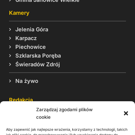
Kamery
Jelenia Góra
Karpacz
Piechowice
Szklarska Poręba
Świeradów Zdrój
Na żywo
Redakcja
Zarządzaj zgodami plików
Reklama
cookie
Cookie
Aby zapewnić jak najlepsze wrażenia, korzystamy z technologii, takich
Rodo
jak pliki cookie, do przechowywania i/lub uzyskiwania dostępu do