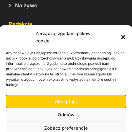
Na żywo
Redakcja
Zarządzaj zgodami plików
Reklama
cookie
Cookie
Aby zapewnić jak najlepsze wrażenia, korzystamy z technologii, takich
Rodo
jak pliki cookie, do przechowywania i/lub uzyskiwania dostępu do
informacji o urządzeniu. Zgoda na te technologie pozwoli nam
Kontakt
przetwarzać dane, takie jak zachowanie podczas przeglądania lub
unikalne identyfikatory na tej stronie. Brak wyrażenia zgody lub
wycofanie zgody może niekorzystnie wpłynąć na niektóre cechy i
Informacje dla
Materiały do
praca
funkcje.
Operatorów sieci
pobrania
Akceptuję
Odmów
Zobacz preferencje