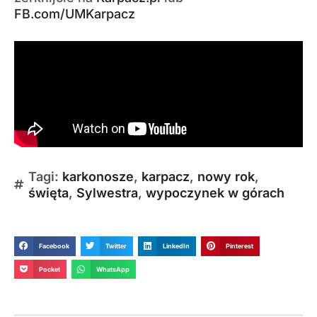
FB.com/UMKarpacz
Tagi:
karkonosze
,
karpacz
,
nowy rok
,
święta
,
Sylwestra
,
wypoczynek w górach
Facebook
Twitter
LinkedIn
Pinterest
Pocket
WhatsApp