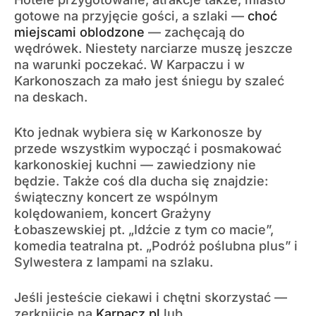
gotowe na przyjęcie gości, a szlaki —
choć
miejscami oblodzone
— zachęcają do
wędrówek. Niestety narciarze muszę jeszcze
na warunki poczekać. W Karpaczu i w
Karkonoszach za mało jest śniegu by szaleć
na deskach.
Kto jednak wybiera się w Karkonosze by
przede wszystkim wypocząć i posmakować
karkonoskiej kuchni — zawiedziony nie
będzie. Także coś dla ducha się znajdzie:
świąteczny koncert ze wspólnym
kolędowaniem, koncert Grażyny
Łobaszewskiej pt. „Idźcie z tym co macie”,
komedia teatralna pt. „Podróż poślubna plus” i
Sylwestera z lampami na szlaku.
Jeśli jesteście ciekawi i chętni skorzystać —
zerknijcie na
Karpacz.pl
lub