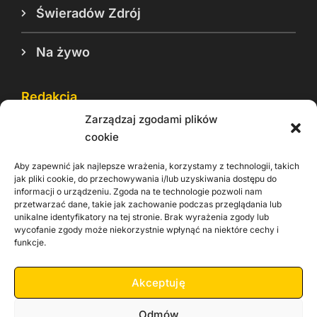
Świeradów Zdrój
Na żywo
Redakcja
Zarządzaj zgodami plików
Reklama
cookie
Cookie
Aby zapewnić jak najlepsze wrażenia, korzystamy z technologii, takich
Rodo
jak pliki cookie, do przechowywania i/lub uzyskiwania dostępu do
informacji o urządzeniu. Zgoda na te technologie pozwoli nam
Kontakt
przetwarzać dane, takie jak zachowanie podczas przeglądania lub
unikalne identyfikatory na tej stronie. Brak wyrażenia zgody lub
wycofanie zgody może niekorzystnie wpłynąć na niektóre cechy i
Informacje dla
Materiały do
praca
funkcje.
Operatorów sieci
pobrania
Akceptuję
Odmów