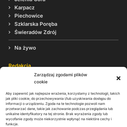
Karpacz
Piechowice
Szklarska Poręba
Świeradów Zdrój
Na żywo
Redakcja
Zarządzaj zgodami plików
Reklama
cookie
Cookie
Aby zapewnić jak najlepsze wrażenia, korzystamy z technologii, takich
Rodo
jak pliki cookie, do przechowywania i/lub uzyskiwania dostępu do
informacji o urządzeniu. Zgoda na te technologie pozwoli nam
Kontakt
przetwarzać dane, takie jak zachowanie podczas przeglądania lub
unikalne identyfikatory na tej stronie. Brak wyrażenia zgody lub
wycofanie zgody może niekorzystnie wpłynąć na niektóre cechy i
Informacje dla
Materiały do
praca
funkcje.