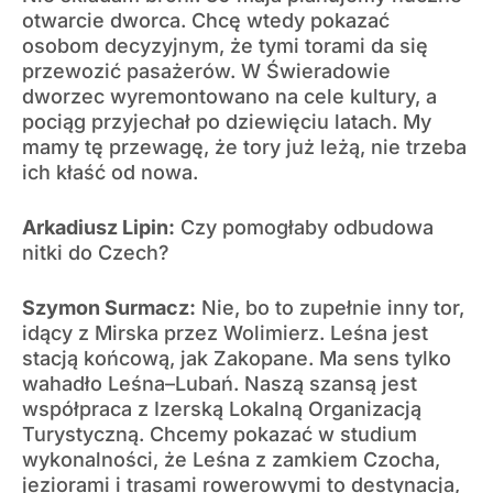
otwarcie dworca. Chcę wtedy pokazać
osobom decyzyjnym, że tymi torami da się
przewozić pasażerów. W Świeradowie
dworzec wyremontowano na cele kultury, a
pociąg przyjechał po dziewięciu latach. My
mamy tę przewagę, że tory już leżą, nie trzeba
ich kłaść od nowa.
Arkadiusz Lipin:
Czy pomogłaby odbudowa
nitki do Czech?
Szymon Surmacz:
Nie, bo to zupełnie inny tor,
idący z Mirska przez Wolimierz. Leśna jest
stacją końcową, jak Zakopane. Ma sens tylko
wahadło Leśna–Lubań. Naszą szansą jest
współpraca z Izerską Lokalną Organizacją
Turystyczną. Chcemy pokazać w studium
wykonalności, że Leśna z zamkiem Czocha,
jeziorami i trasami rowerowymi to destynacja,