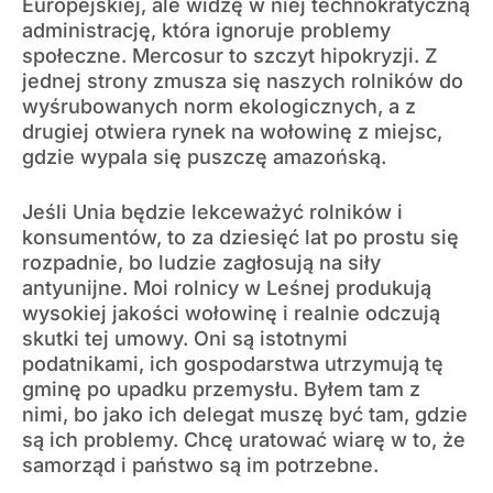
Europejskiej, ale widzę w niej technokratyczną
administrację, która ignoruje problemy
społeczne. Mercosur to szczyt hipokryzji. Z
jednej strony zmusza się naszych rolników do
wyśrubowanych norm ekologicznych, a z
drugiej otwiera rynek na wołowinę z miejsc,
gdzie wypala się puszczę amazońską.
Jeśli Unia będzie lekceważyć rolników i
konsumentów, to za dziesięć lat po prostu się
rozpadnie, bo ludzie zagłosują na siły
antyunijne. Moi rolnicy w Leśnej produkują
wysokiej jakości wołowinę i realnie odczują
skutki tej umowy. Oni są istotnymi
podatnikami, ich gospodarstwa utrzymują tę
gminę po upadku przemysłu. Byłem tam z
nimi, bo jako ich delegat muszę być tam, gdzie
są ich problemy. Chcę uratować wiarę w to, że
samorząd i państwo są im potrzebne.