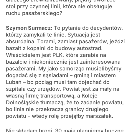
stoi przy czynnej linii, która nie obsługuje
ruchu pasażerskiego?
Szymon Surmacz:
To pytanie do decydentów,
którzy zamykali te linie. Sytuacja jest
absurdalna. Torami, zamiast pasażerów, jeździ
bazalt z kopalni do budowy autostrad.
Właścicielem jest PLK, która zarabia na
bazalcie i niekoniecznie jest zainteresowana
pasażerami. My jako samorząd musielibyśmy
dogadać się z sąsiadami – gminą i miastem
Lubań – bo pociąg musi tam dojechać do
szpitala czy urzędów. Powiat jest za mały na
własną firmę transportową, a Koleje
Dolnośląskie tłumaczą, że to zadanie powiatu,
bo linia nie przekracza granicy drugiego
powiatu – wtedy rolę przejąłby marszałek.
Nie składam broni. 30 maja planujemy huczne