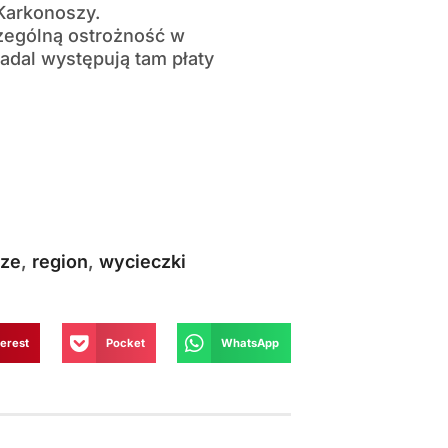
Karkonoszy.
zególną ostrożność w
adal występują tam płaty
sze
,
region
,
wycieczki
terest
Pocket
WhatsApp