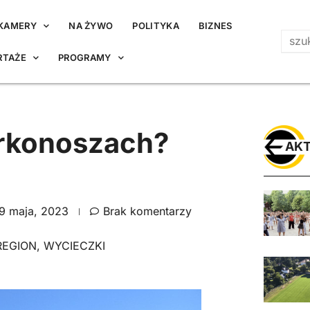
KAMERY
NA ŻYWO
POLITYKA
BIZNES
RTAŻE
PROGRAMY
rkonoszach?
AKT
9 maja, 2023
Brak komentarzy
REGION
,
WYCIECZKI