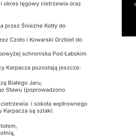
 okres lęgowy cietrzewia oraz
a przez Śnieżne Kotły do
zez Czoło i Kowarski Grzbiet do
 powyżej schroniska Pod Łabskim
y Karpacza pozostają jeszcze:
zą Białego Jaru,
ego Stawu (poprowadzono
ę cietrzewia i sokoła wędrownego
 Karpacza są szlaki:
Stołem,
otnią,