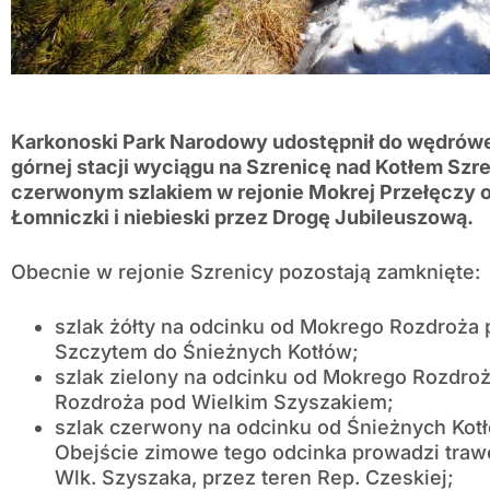
Karkonoski Park Narodowy udostępnił do wędrówek
górnej stacji wyciągu na Szrenicę nad Kotłem Szr
czerwonym szlakiem w rejonie Mokrej Przełęczy o
Łomniczki i niebieski przez Drogę Jubileuszową.
Obecnie w rejonie Szrenicy pozostają zamknięte:
szlak żółty na odcinku od Mokrego Rozdroża
Szczytem do Śnieżnych Kotłów;
szlak zielony na odcinku od Mokrego Rozdroż
Rozdroża pod Wielkim Szyszakiem;
szlak czerwony na odcinku od Śnieżnych Kot
Obejście zimowe tego odcinka prowadzi tra
Wlk. Szyszaka, przez teren Rep. Czeskiej;