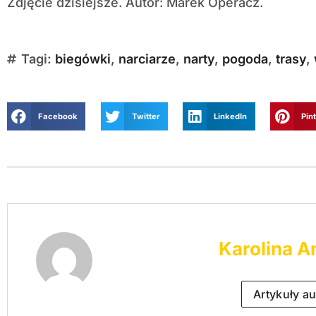
Zdjęcie dzisiejsze. Autor: Marek Operacz.
Tagi:
biegówki
,
narciarze
,
narty
,
pogoda
,
trasy
,
Facebook
Twitter
LinkedIn
Pin
Karolina A
Artykuły au