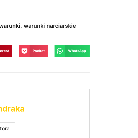
warunki
,
warunki narciarskie
terest
Pocket
WhatsApp
ndraka
tora