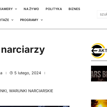
KAMERY
NA ŻYWO
POLITYKA
BIZNES
RTAŻE
PROGRAMY
 narciarzy
AKT
ka
5 lutego, 2024
NKI
,
WARUNKI NARCIARSKIE