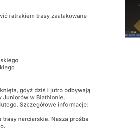
wić ratrakiem trasy zaatakowane
lskiego
kiego
ięta, gdyż dziś i jutro odbywają
y Juniorów w Biathlonie.
1 lutego. Szczegółowe informacje:
 trasy narciarskie. Nasza prośba
o.