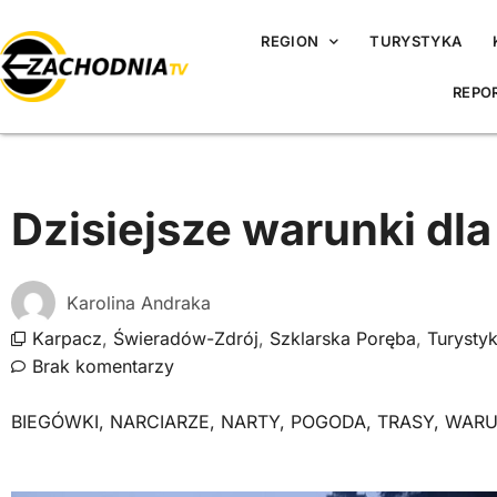
REGION
TURYSTYKA
REPO
Dzisiejsze warunki dla
Karolina Andraka
Karpacz
,
Świeradów-Zdrój
,
Szklarska Poręba
,
Turysty
Brak komentarzy
BIEGÓWKI
,
NARCIARZE
,
NARTY
,
POGODA
,
TRASY
,
WARU