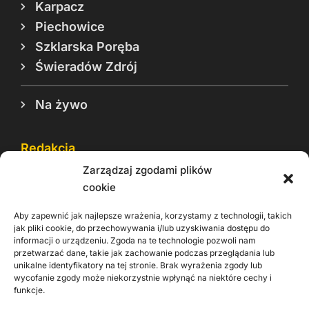
Karpacz
Piechowice
Szklarska Poręba
Świeradów Zdrój
Na żywo
Redakcja
Zarządzaj zgodami plików
Reklama
cookie
Cookie
Aby zapewnić jak najlepsze wrażenia, korzystamy z technologii, takich
Rodo
jak pliki cookie, do przechowywania i/lub uzyskiwania dostępu do
informacji o urządzeniu. Zgoda na te technologie pozwoli nam
Kontakt
przetwarzać dane, takie jak zachowanie podczas przeglądania lub
unikalne identyfikatory na tej stronie. Brak wyrażenia zgody lub
wycofanie zgody może niekorzystnie wpłynąć na niektóre cechy i
Informacje dla
Materiały do
praca
funkcje.
Operatorów sieci
pobrania