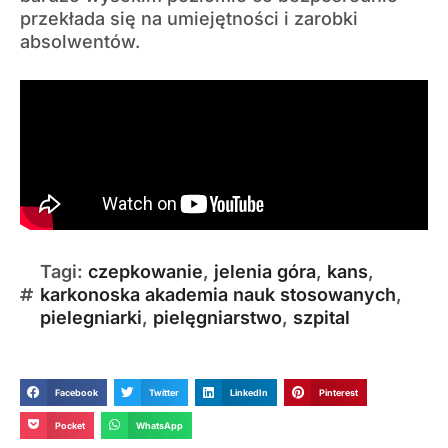
przekłada się na umiejętności i zarobki
absolwentów.
Tagi:
czepkowanie
,
jelenia góra
,
kans
,
karkonoska akademia nauk stosowanych
,
pielegniarki
,
pielęgniarstwo
,
szpital
Facebook
Twitter
LinkedIn
Pinterest
Pocket
WhatsApp