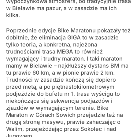
wypoczynkowa atmosfera, bo tradycyjnie trasa
w Bielawie ma pazur, a w zasadzie ma ich
kilka.
Poprzednie edycje Bike Maratonu pokazały też
dobitnie, że eliminacja GIGA to w zasadzie
tylko teoria, a konkretna, najeżona
trudnościami trasa MEGA to również
wymagający i trudny maraton. I taki maraton
mamy w Bielawie – najdłuższy dystans BM ma
tu prawie 60 km, a w pionie prawie 2 km.
Trudności w zasadzie kończą się dopiero
przed metą, a po piętnastokilometrowym
podjeździe do bufetu nr 1, trasa wyścigu to
niekończąca się sekwencja podjazdów i
zjazdów w wymagającym terenie. Bike
Maraton w Górach Sowich przejedzie też na
drugą stronę masywu, prawie zahaczając o
Walim, przejeżdżając przez Sokolec i nad
Jugowem.