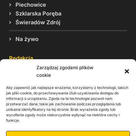
Piechowice
Szklarska Poręba
Świeradów Zdrój
Na żywo
Redakcja
Zarządzaj zgodami plików
Reklama
cookie
Cookie
Aby zapewnić jak najlepsze wrażenia, korzystamy z technologii, takich
Rodo
jak pliki cookie, do przechowywania i/lub uzyskiwania dostępu do
informacji o urządzeniu. Zgoda na te technologie pozwoli nam
Kontakt
przetwarzać dane, takie jak zachowanie podczas przeglądania lub
unikalne identyfikatory na tej stronie. Brak wyrażenia zgody lub
wycofanie zgody może niekorzystnie wpłynąć na niektóre cechy i
Informacje dla
Materiały do
funkcje.
praca
Operatorów sieci
pobrania