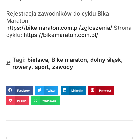
Rejestracja zawodników do cyklu Bika
Maraton:
https://bikemaraton.com.pl/zgloszenia/
Strona
cyklu:
https://bikemaraton.com.pl/
Tagi:
bielawa
,
Bike maraton
,
dolny śląsk
,
rowery
,
sport
,
zawody
Facebook
Twitter
LinkedIn
Pinterest
Pocket
WhatsApp