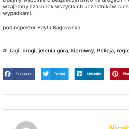
wzajemny szacunek wszystkich uczestników ruchu
wypadkami.
podinspektor Edyta Bagrowska
Tagi:
drogi
,
jelenia góra
,
kierowcy
,
Policja
,
regi
Facebook
Twitter
LinkedIn
Pin
Nicol