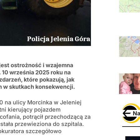
 jest ostrożność i wzajemna
10 września 2025 roku na
darzeń, które pokazują, jak
h w skutkach konsekwencji.
 na ulicy Morcinka w Jeleniej
ni kierujący pojazdem
Na
fania, potrącił przechodzącą za
ała przewieziona do szpitala.
rokuratora szczegółowo