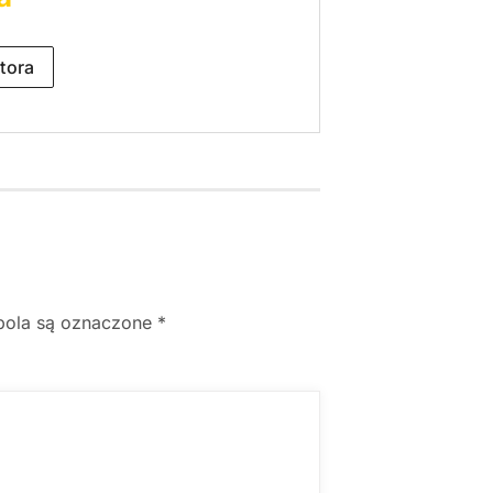
tora
ola są oznaczone
*