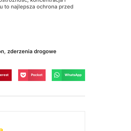
 to najlepsza ochrona przed
on
,
zderzenia drogowe
terest
Pocket
WhatsApp
a