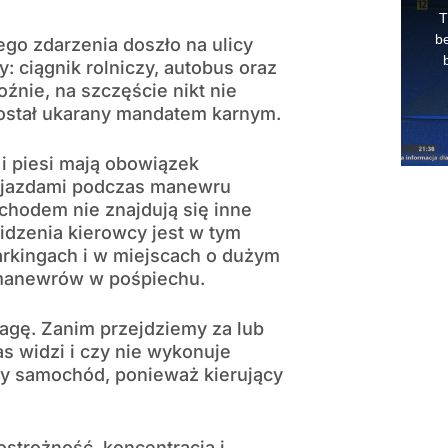
ego zdarzenia doszło na ulicy
y: ciągnik rolniczy, autobus oraz
nie, na szczęście nikt nie
został ukarany mandatem karnym.
 i piesi mają obowiązek
pojazdami podczas manewru
chodem nie znajdują się inne
idzenia kierowcy jest w tym
arkingach i w miejscach o dużym
 manewrów w pośpiechu.
agę. Zanim przejdziemy za lub
 widzi i czy nie wykonuje
y samochód, ponieważ kierujący
strożność, koncentracja i