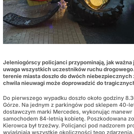
Jeleniogórscy policjanci przypominają, jak ważna
uwaga wszystkich uczestników ruchu drogowego. 
terenie miasta doszło do dwóch niebezpiecznych z
chwila nieuwagi może doprowadzić do tragicznyc
Do pierwszego wypadku doszło około godziny 8.30
Górze. Na jednym z parkingów pod sklepem 40-let
dostawczym marki Mercedes, wykonując manewr co
samochodem 84-letnią kobietę. Poszkodowana zost
Kierowca był trzeźwy. Policjanci pod nadzorem p
wyjaśniają wszystkie okoliczności tego zdarzenia.