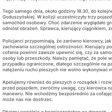
Tego samego dnia, około godziny 18.30, do kolejn
Goduszyńskiej. W kolizji uczestniczyły trzy pojazd
samochód osobowy. Choć zdarzenie wyglądało groź
odniósł obrażeń. Sprawca, kierujący ciągnikiem, 
Policjanci przypominają, że zarówno kierowcy, jak
zachowania szczególnej ostrożności. Kierujący 
cofania powinni zawsze upewnić się, czy za samo
osoby lub przeszkody. Należy pamiętać, że pole w
przypadku ograniczone, dlatego szczególnie na p
natężeniu ruchu pieszych nie wolno wykonywać
Apelujemy również do pieszych o rozsądek i rozw
przed pojazdem, zwróćmy uwagę, czy kierowca nas
manewru. Nie wchodźmy bezpośrednio za cofając
może nas nie dostrzec.
Dbajmy wspólnie o bezpieczeństwo na drogach – o