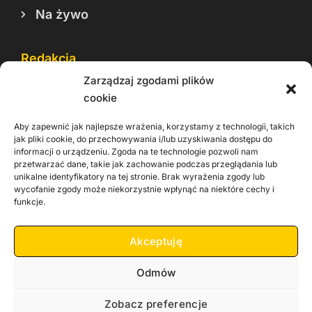
Na żywo
Redakcja
Zarządzaj zgodami plików
Reklama
cookie
Cookie
Aby zapewnić jak najlepsze wrażenia, korzystamy z technologii, takich
Rodo
jak pliki cookie, do przechowywania i/lub uzyskiwania dostępu do
informacji o urządzeniu. Zgoda na te technologie pozwoli nam
Kontakt
przetwarzać dane, takie jak zachowanie podczas przeglądania lub
unikalne identyfikatory na tej stronie. Brak wyrażenia zgody lub
wycofanie zgody może niekorzystnie wpłynąć na niektóre cechy i
Informacje dla
Materiały do
praca
funkcje.
Operatorów sieci
pobrania
Akceptuję
Odmów
Zobacz preferencje