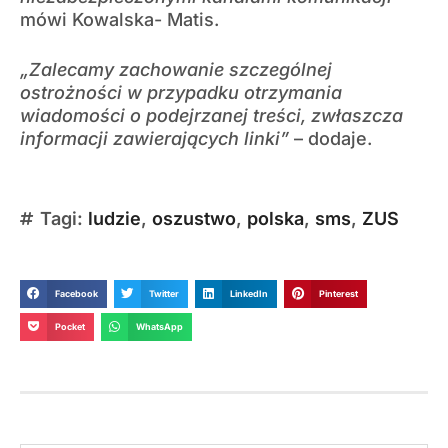
mówi Kowalska- Matis.
„Zalecamy zachowanie szczególnej
ostrożności w przypadku otrzymania
wiadomości o podejrzanej treści, zwłaszcza
informacji zawierających linki”
– dodaje.
Tagi:
ludzie
,
oszustwo
,
polska
,
sms
,
ZUS
Facebook
Twitter
LinkedIn
Pinterest
Pocket
WhatsApp