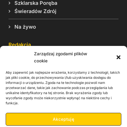
Szklarska Poręba
Świeradów Zdrój
Na żywo
Redakcja
Zarządzaj zgodami plików
Reklama
cookie
Cookie
Aby zapewnić jak najlepsze wrażenia, korzystamy z technologii, takich
Rodo
jak pliki cookie, do przechowywania i/lub uzyskiwania dostępu do
informacji o urządzeniu. Zgoda na te technologie pozwoli nam
Kontakt
przetwarzać dane, takie jak zachowanie podczas przeglądania lub
unikalne identyfikatory na tej stronie. Brak wyrażenia zgody lub
wycofanie zgody może niekorzystnie wpłynąć na niektóre cechy i
Informacje dla
Materiały do
praca
funkcje.
Operatorów sieci
pobrania
Akceptuję