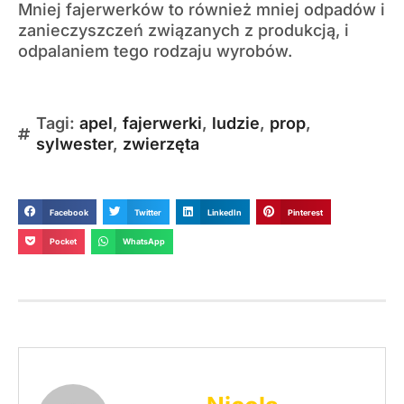
Mniej fajerwerków to również mniej odpadów i
zanieczyszczeń związanych z produkcją, i
odpalaniem tego rodzaju wyrobów.
Tagi:
apel
,
fajerwerki
,
ludzie
,
prop
,
sylwester
,
zwierzęta
Facebook
Twitter
LinkedIn
Pinterest
Pocket
WhatsApp