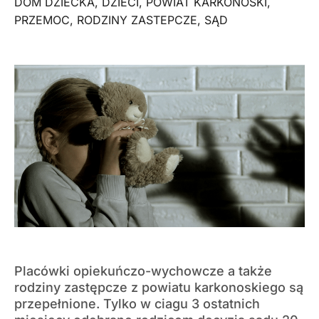
DOM DZIECKA
,
DZIECI
,
POWIAT KARKONOSKI
,
PRZEMOC
,
RODZINY ZASTEPCZE
,
SĄD
Placówki opiekuńczo-wychowcze a także
rodziny zastępcze z powiatu karkonoskiego są
przepełnione. Tylko w ciagu 3 ostatnich