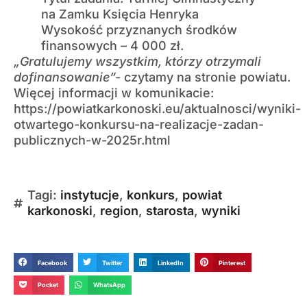
na Zamku Księcia Henryka
Wysokość przyznanych środków
finansowych – 4 000 zł.
„Gratulujemy wszystkim, którzy otrzymali
dofinansowanie”-
czytamy na stronie powiatu.
Więcej informacji w komunikacie:
https://powiatkarkonoski.eu/aktualnosci/wyniki-
otwartego-konkursu-na-realizacje-zadan-
publicznych-w-2025r.html
Tagi:
instytucje
,
konkurs
,
powiat
karkonoski
,
region
,
starosta
,
wyniki
Facebook
Twitter
LinkedIn
Pinterest
Pocket
WhatsApp