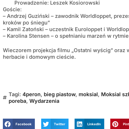
Prowadzenie: Leszek Kosiorowski
Goście:
– Andrzej Guziński – zawodnik Worldloppet, prezes
kroków po śniegu”
– Kamil Zatoński – uczestnik Euroloppet i Worldlo
– Karolina Stensen – o spełnianiu marzeń w rytmi
Wieczorem projekcja filmu „Ostatni wyścig” oraz
herbacie i domowym cieście.
Tagi:
4peron
,
bieg piastow
,
moksial
,
Moksial sz
poreba
,
Wydarzenia
Facebook
Twitter
LinkedIn
Pin