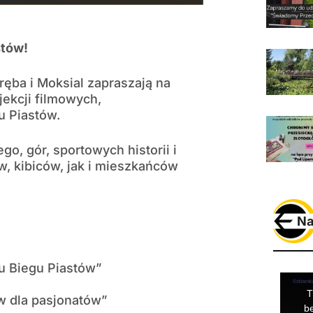
stów!
ręba i Moksial zapraszają na
jekcji filmowych,
u Piastów.
o, gór, sportowych historii i
, kibiców, jak i mieszkańców
Na
u Biegu Piastów”
w dla pasjonatów”