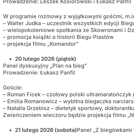
Prowadzenie: Leszek Kosiorowski i Łukasz Panfil
W programie rozmowy z wyjątkowymi gośćmi, m.in
– Walter Judka – uczestnik wszystkich edycji Bieg
– wielopokoleniowe spotkania ze Skowronami i D
– promocja książki o historii Biegu Piastów
– projekcja filmu „Komandor”
20 lutego 2026 (piątek)
Panel dyskusyjny „Plan na bieg”
Prowadzenie: Łukasz Panfil
Goście:
– Roman Ficek – czołowy polski ultramaratończyk 
– Emilia Romanowicz – wybitna biegaczka narciarsk
– Natalia Grzebisz – dietetyk sportowy, doktorantk
Zwieńczeniem wieczoru będzie projekcja filmu „Ni
21 lutego 2026 (sobota)
Panel „Z biegówkami 