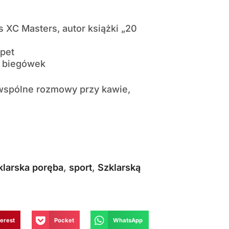
 XC Masters, autor książki „20
ppet
e biegówek
 wspólne rozmowy przy kawie,
klarska poręba
,
sport
,
Szklarską
terest
Pocket
WhatsApp