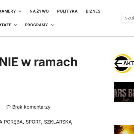
KAMERY
NA ŻYWO
POLITYKA
BIZNES
RTAŻE
PROGRAMY
NIE w ramach
AKT
Brak komentarzy
A PORĘBA
,
SPORT
,
SZKLARSKĄ