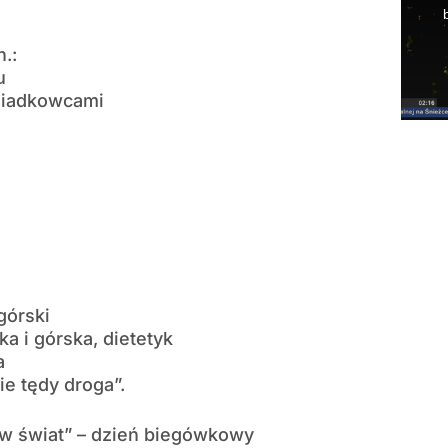
.:
u
ziadkowcami
górski
a i górska, dietetyk
a
e tędy droga”.
w świat” – dzień biegówkowy