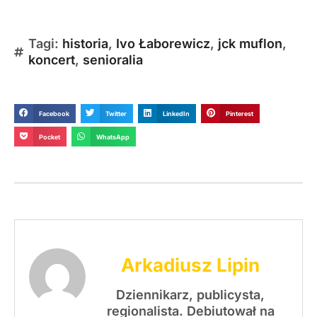
Tagi:
historia
,
Ivo Łaborewicz
,
jck muflon
,
koncert
,
senioralia
Facebook
Twitter
LinkedIn
Pinterest
Pocket
WhatsApp
Arkadiusz Lipin
Dziennikarz, publicysta,
regionalista. Debiutował na