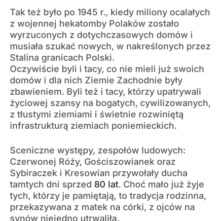
Tak też było po 1945 r., kiedy miliony ocalałych
z wojennej hekatomby Polaków zostało
wyrzuconych z dotychczasowych domów i
musiała szukać nowych, w nakreślonych przez
Stalina granicach Polski.
Oczywiście byli i tacy, co nie mieli już swoich
domów i dla nich Ziemie Zachodnie były
zbawieniem. Byli też i tacy, którzy upatrywali
życiowej szansy na bogatych, cywilizowanych,
z tłustymi ziemiami i świetnie rozwiniętą
infrastrukturą ziemiach poniemieckich.
Sceniczne występy, zespołów ludowych:
Czerwonej Róży, Gościszowianek oraz
Sybiraczek i Kresowian przywołały ducha
tamtych dni sprzed
80 lat
. Choć mało już żyje
tych, którzy je pamiętają, to tradycja rodzinna,
przekazywana z matek na córki, z ojców na
synów niejedno utrwaliła.