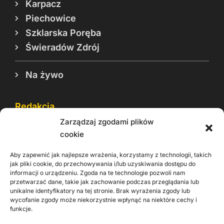
Karpacz
Piechowice
Szklarska Poręba
Świeradów Zdrój
Na żywo
Redakcja
Zarządzaj zgodami plików
Reklama
cookie
Cookie
Aby zapewnić jak najlepsze wrażenia, korzystamy z technologii, takich
Rodo
jak pliki cookie, do przechowywania i/lub uzyskiwania dostępu do
informacji o urządzeniu. Zgoda na te technologie pozwoli nam
Kontakt
przetwarzać dane, takie jak zachowanie podczas przeglądania lub
unikalne identyfikatory na tej stronie. Brak wyrażenia zgody lub
wycofanie zgody może niekorzystnie wpłynąć na niektóre cechy i
Informacje dla
Materiały do
funkcje.
praca
Operatorów sieci
pobrania