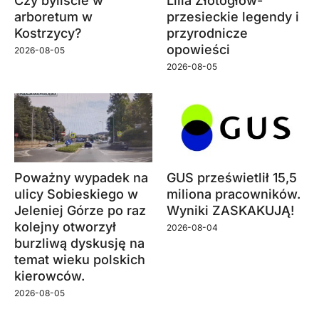
Czy byliście w
Lilia Złotogłów-
arboretum w
przesieckie legendy i
Kostrzycy?
przyrodnicze
opowieści
2026-08-05
2026-08-05
Poważny wypadek na
GUS prześwietlił 15,5
ulicy Sobieskiego w
miliona pracowników.
Jeleniej Górze po raz
Wyniki ZASKAKUJĄ!
kolejny otworzył
2026-08-04
burzliwą dyskusję na
temat wieku polskich
kierowców.
2026-08-05