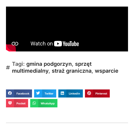
Tagi:
gmina podgorzyn
,
sprzęt
multimedialny
,
straż graniczna
,
wsparcie
Facebook
Twitter
LinkedIn
Pinterest
Pocket
WhatsApp